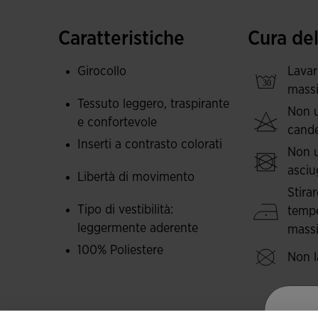
maniche e fianchi per eliminare il sudore e mant
allenamenti più intensi. Si distingue per essere
Caratteristiche
Cura de
pertanto è pensata per durare a lungo negli sport
Girocollo
Lavar
Il design è caratterizzato da tagli a contrasto co
massi
superiore e bordo laterale.
Tessuto leggero, traspirante
Non u
e confortevole
cand
Logo Joma ricamato per donare un tocco elegant
Inserti a contrasto colorati
Non u
asciu
Libertà di movimento
Stira
Tipo di vestibilità:
tempe
leggermente aderente
massi
100% Poliestere
Non l