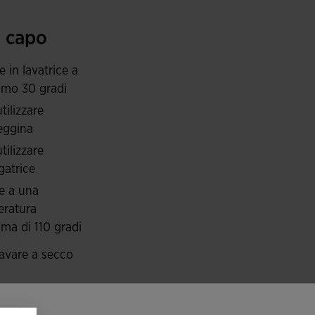
enere il corpo del calciatore fresco durante gli
 resistente a sfregamenti, cadute e lavaggi,
l capo
 esigenti come il calcio o il futsal.
e in lavatrice a
lore nella zona delle spalle, parte frontale
mo 30 gradi
tilizzare
eggina
e alla divisa.
tilizzare
gatrice
re a una
ratura
ma di 110 gradi
avare a secco