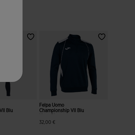
Felpa Uomo
II Blu
Championship VII Blu
Navy Bianco
32,00 €
ione dei clienti
5 su 5 valutazione dei clienti