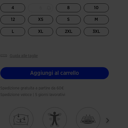
6
4
8
10
12
XS
S
M
L
XL
2XL
3XL
guida alle taglie
Aggiungi al carrello
Spedizione gratuita a partire da 60€
Spedizione veloce | 5 giorni lavorativi