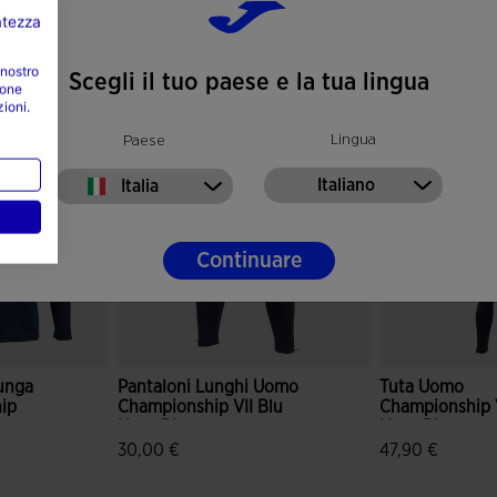
vatezza
 nostro
Scegli il tuo paese e la tua lingua
ione
zioni.
Lingua
Paese
Italiano
Italia
Continuare
unga
Pantaloni Lunghi Uomo
Tuta Uomo
ip
Championship VII Blu
Championship V
o
Navy Bianco
Navy Bianco
30,00 €
47,90 €
 dei clienti
3,3 su 5 valutazione dei clienti
3,2 su 5 valutaz