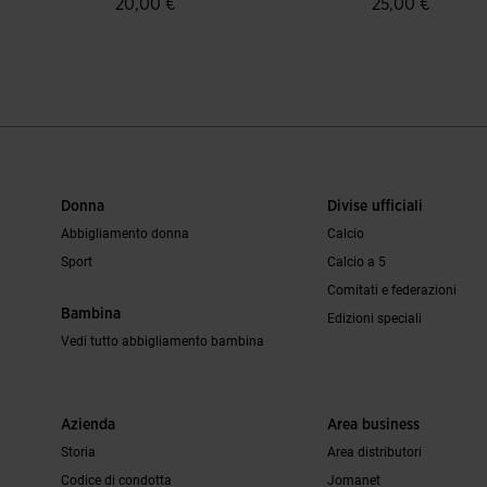
20,00 €
25,00 €
ei clienti
4,7 su 5 valutazione dei clienti
3,8 su 5 valutaz
Donna
Divise ufficiali
Abbigliamento donna
Calcio
Sport
Calcio a 5
Comitati e federazioni
Bambina
Edizioni speciali
Vedi tutto abbigliamento bambina
Azienda
Area business
Storia
Area distributori
Codice di condotta
Jomanet