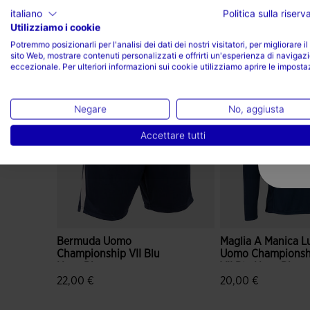
italiano
Politica sulla riser
Utilizziamo i cookie
Completa il look
Potremmo posizionarli per l'analisi dei dati dei nostri visitatori, per migliorare il
sito Web, mostrare contenuti personalizzati e offrirti un'esperienza di navigaz
eccezionale. Per ulteriori informazioni sui cookie utilizziamo aprire le imposta
Negare
No, aggiusta
Accettare tutti
Bermuda Uomo
Maglia A Manica L
Championship VII Blu
Uomo Championsh
Navy Bianco
VII Blu Navy Bianc
22,00 €
20,00 €
3,2 su 5 valutazione dei clienti
4,7 su 5 valutazione