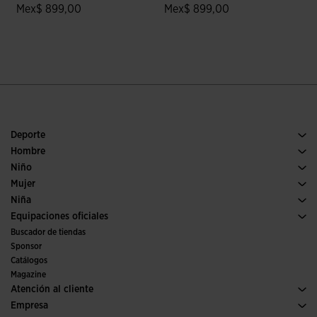
Mex$ 899,00
Mex$ 899,00
4.4 sobre 5 de valoración de clientes
3.6 sobre 5 de valoración de clien
Deporte
Running
Hombre
Fútbol
Calzado Hombre
Niño
Pádel
Deporte
Ver todo ropa niño
Mujer
Tenis
Calzado Mujer
Niña
Trail running
Deporte
Ver todo ropa niña
Equipaciones oficiales
Fútbol
Buscador de tiendas
Fútbol sala
Sponsor
Comités y Federaciones
Catálogos
Ediciones especiales
Magazine
Atención al cliente
Condiciones de compra
Empresa