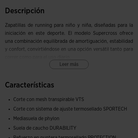
Descripción
Zapatillas de running para niño y niña, diseñadas para la
iniciación en este deporte. El modelo Supercross ofrece
una combinación equilibrada de amortiguación, estabilidad
y confort, convirtiéndose en una opción versátil tanto para
correr como para el uso diario.
Leer más
Upper confeccionado en mesh ligero y transpirable, con
tecnología VTS, que mejora la ventilación y ayuda a
Características
mantener los pies frescos y secos. Incorpora el sistema de
ajuste termosellado JOMA SPORTECH, junto con cordones
Corte con mesh transpirable VTS
y cierre adherente para un ajuste seguro y fácil.
Corte con sistema de ajuste termosellado SPORTECH
Refuerzo termosellado PROTECTION en la puntera, que
Mediasuela de phylon
limita las rozaduras en la zona y alarga la durabilidad de las
Suela de caucho DURABILITY
zapatillas.
Refuerzo en puntera termosellado PROTECTION