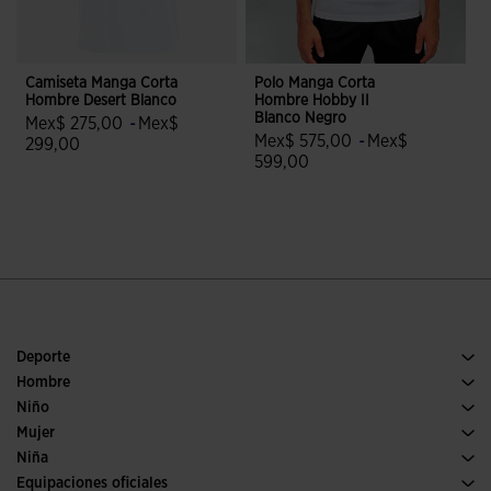
Aparte de la cordonera, se ha añadido cierre adherente con
el fin de obtener un ajuste y una sujeción óptimas.
Camiseta Manga Corta
Polo Manga Corta
P
Hombre Desert Blanco
Hombre Hobby II
H
Blanco Negro
B
Mex$ 275,00
-
Mex$
Mex$ 575,00
-
Mex$
299,00
599,00
3.2 sobre 5 de valoración de clientes
5 sobre 5 de valoración de cliente
Deporte
Running
Hombre
Fútbol
Calzado Hombre
Niño
Pádel
Deporte
Ver todo ropa niño
Mujer
Tenis
Calzado Mujer
Niña
Trail running
Deporte
Ver todo ropa niña
Equipaciones oficiales