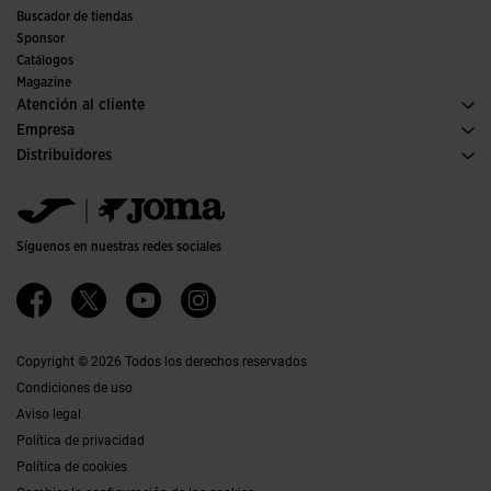
Fútbol
Buscador de tiendas
Fútbol sala
Sponsor
Comités y Federaciones
Catálogos
Ediciones especiales
Magazine
Atención al cliente
Condiciones de compra
Empresa
Transporte y entrega
Historia
Distribuidores
Devoluciones
Código de conducta
Almacén distribuidores
Guía de tallas
Política de calidad y medio ambiente
Jomanet
FAQs
Trabaja con nosotros
Área marketing
Contacto
Accesibilidad
Contacto
Síguenos en nuestras redes sociales
Canal Ético
Afiliados
Copyright © 2026 Todos los derechos reservados
Condiciones de uso
Aviso legal
Política de privacidad
Política de cookies