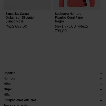
Zapatillas Casual
Sudadera Hombre
Z
Ginkana Jr 25 Junior
Picasho Coral Flúor
Blanco Rosa
Negro
Mex$ 699,00
Mex$ 775,00
-
Mex$
5 sobre 5 de valoración de clientes
799,00
3.2 sobre 5 de valoración de clien
Deporte
Running
Hombre
Fútbol
Calzado Hombre
Niño
Pádel
Deporte
Ver todo ropa niño
Mujer
Tenis
Calzado Mujer
Niña
Trail running
Deporte
Ver todo ropa niña
Equipaciones oficiales
Fútbol
Buscador de tiendas