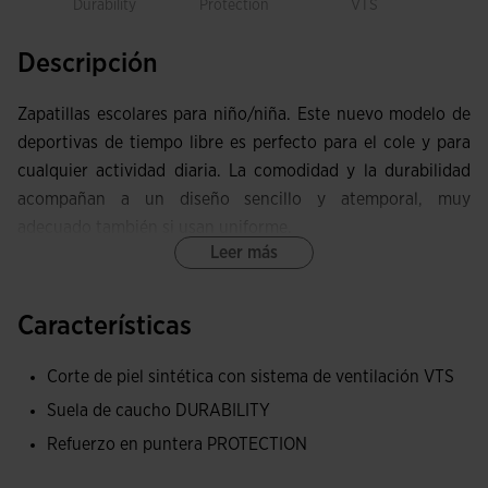
Durability
Protection
VTS
Descripción
Zapatillas escolares para niño/niña. Este nuevo modelo de
deportivas de tiempo libre es perfecto para el cole y para
cualquier actividad diaria. La comodidad y la durabilidad
acompañan a un diseño sencillo y atemporal, muy
adecuado también si usan uniforme.
Leer más
El corte está fabricado con piel sintética. Se les ha aplicado
la tecnología VTS, que consiste en unas pequeñas
Características
perforaciones en el corte para permitir la entrada y salida
de aire y optimizar así la ventilación del sudor.
Corte de piel sintética con sistema de ventilación VTS
Suela de caucho DURABILITY
La suela es de caucho DURABILITY, muy resistente a los
roces y al desgaste, alargando así la vida útil de la zapatilla.
Refuerzo en puntera PROTECTION
Su diseño biomecánico está elevado en zonas laterales para