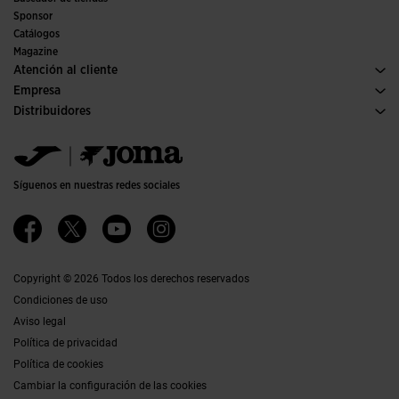
Fútbol sala
Sponsor
Comités y Federaciones
Catálogos
Ediciones especiales
Magazine
Atención al cliente
Condiciones de compra
Empresa
Transporte y entrega
Historia
Distribuidores
Devoluciones
Código de conducta
Almacén distribuidores
Guía de tallas
Política de calidad y medio ambiente
Jomanet
FAQs
Trabaja con nosotros
Área marketing
Contacto
Accesibilidad
Contacto
Síguenos en nuestras redes sociales
Canal Ético
Afiliados
Copyright © 2026 Todos los derechos reservados
Condiciones de uso
Aviso legal
Política de privacidad
Política de cookies
Cambiar la configuración de las cookies