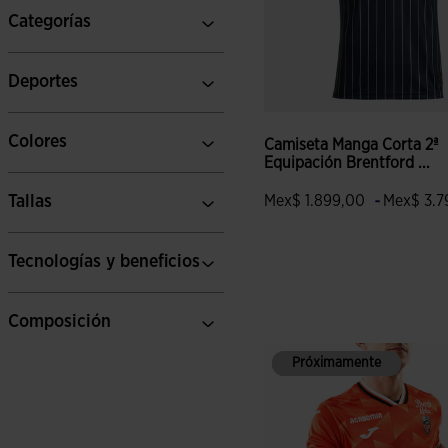
Categorías
Deportes
Colores
Camiseta Manga Corta 2ª
Equipación Brentford ...
-
Tallas
Mex$ 1.899,00
Mex$ 3.7
Tecnologías y beneficios
3.2 sobre 5 de valoración de
Composición
Próximamente
Próximamente