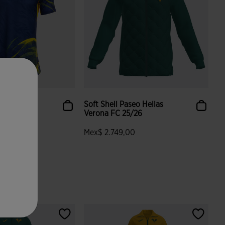
a Corta 1ª
Soft Shell Paseo Hellas
las Ver...
Verona FC 25/26
0
Mex$ 2.749,00
 valoración de clientes
4.8 sobre 5 de valoración de clientes