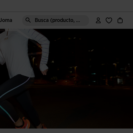
e Joma
Busca (producto, estilo, área, ect.)