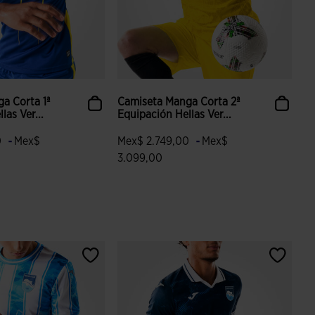
a Corta 1ª
Camiseta Manga Corta 2ª
las Ver...
Equipación Hellas Ver...
-
-
0
Mex$
Mex$ 2.749,00
Mex$
3.099,00
 valoración de clientes
5 sobre 5 de valoración de clientes