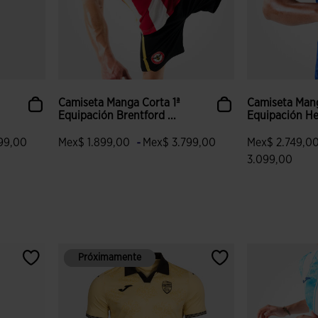
Camiseta Manga Corta 1ª
Camiseta Mang
Equipación Brentford ...
Equipación Hel
-
99,00
Mex$ 1.899,00
Mex$ 3.799,00
Mex$ 2.749,0
3.099,00
 clientes
5 sobre 5 de valoración de clientes
4.8 sobre 5 de
Próximamente
Próximamente