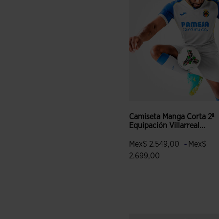
Camiseta Manga Corta 2ª
Equipación Villarreal...
-
Mex$ 2.549,00
Mex$
2.699,00
5 sobre 5 de valoración de c