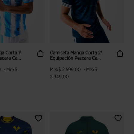
a Corta 1ª
Camiseta Manga Corta 2ª
cara Ca...
Equipación Pescara Ca...
-
-
0
Mex$
Mex$ 2.599,00
Mex$
2.949,00
 valoración de clientes
5 sobre 5 de valoración de clientes