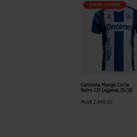
Edición Limitada
Edición Limitada
Camiseta Manga Corta
Retro CD Leganés 25/26
Mex$ 2.449,00