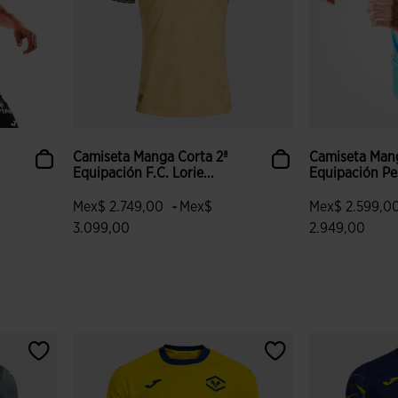
Camiseta Manga Corta 2ª
Camiseta Mang
Equipación F.C. Lorie...
Equipación Pes
-
Mex$ 2.749,00
Mex$
Mex$ 2.599,0
3.099,00
2.949,00
 clientes
4.8 sobre 5 de valoración de clientes
3.9 sobre 5 de