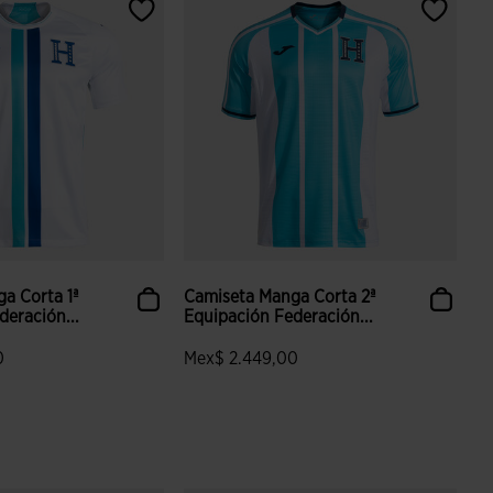
a Corta 1ª
Camiseta Manga Corta 2ª
deración...
Equipación Federación...
0
Mex$ 2.449,00
aloración de clientes
3.8 sobre 5 de valoración de clientes