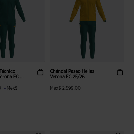
 Técnico
Chándal Paseo Hellas
erona FC ...
Verona FC 25/26
-
00
Mex$
Mex$ 2.599,00
4.1 sobre 5 de valoración de clientes
 valoración de clientes