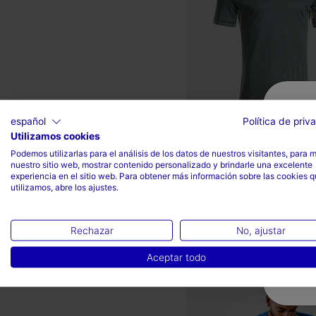
español
Política de priv
Utilizamos cookies
Camiseta Manga Corta 3ª
Podemos utilizarlas para el análisis de los datos de nuestros visitantes, para 
Equipación Hellas Ver...
nuestro sitio web, mostrar contenido personalizado y brindarle una excelente
experiencia en el sitio web. Para obtener más información sobre las cookies 
-
Mex$ 2.599,00
Mex$
utilizamos, abre los ajustes.
2.749,00
Rechazar
No, ajustar
Aceptar todo
5 sobre 5 de valoración de c