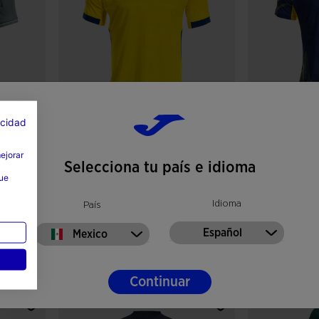
acidad
Camiseta Manga Corta 2ª
Camiseta Mang
mejorar
Equipación Hellas Ver...
Equipación Hel
Selecciona tu país e idioma
que
Mex$ 2.749,00
Mex$ 2.749,0
Idioma
País
Español
Mexico
4.8 sobre 5 de valoración de clientes
3.7 sobre 5 de
Continuar
lientes