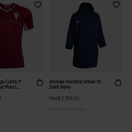
a Corta 1ª
Anorak Hombre Urban VI
l Murci...
Dark Navy
0
Mex$ 2.399,00
Colores disponibles