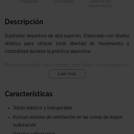
Adaptable
Durabilidad
Libertad de
Trans
movimientos
Descripción
Sujetador deportivo de alta sujeción. Elaborado con diseño
atlético para ofrecer total libertad de movimiento y
comodidad durante la práctica deportiva.
Presenta espalda tipo nadador, que libera los omóplatos y
facilita la movilidad. También incorpora una banda elástica
Leer más
inferior con cierre adherente para regular el ajuste .
Características
Equipado con copas performadas con sistema de
ventilación del sudor. Nivel de sujeción alta.
Tejido elástico y transpirable
Este top se ha elaborado con tejido elástico y transpirable
Incluye sistema de ventilación en las zonas de mayor
para conseguir una adaptabilidad superior.
sudoración