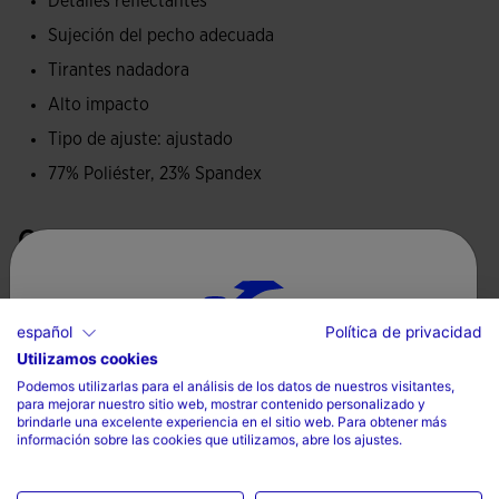
Detalles reflectantes
Incluye detalles reflectante 360º, cuya función es elevar la
Sujeción del pecho adecuada
visibilidad de la runner en condiciones de poca luz.
Tirantes nadadora
Logotipo de Joma reflectante.
Alto impacto
Tipo de ajuste: ajustado
77% Poliéster, 23% Spandex
Cuidados
Lavar a máquina sin superar 30 grados
No utilizar lejía
español
Política de privacidad
Utilizamos cookies
Selecciona tu país e idioma
No secar a máquina
Podemos utilizarlas para el análisis de los datos de nuestros visitantes,
para mejorar nuestro sitio web, mostrar contenido personalizado y
Planchar a temperatura máxima de 110 grados
País
brindarle una excelente experiencia en el sitio web. Para obtener más
información sobre las cookies que utilizamos, abre los ajustes.
No limpiar en seco
Mexico
Idioma