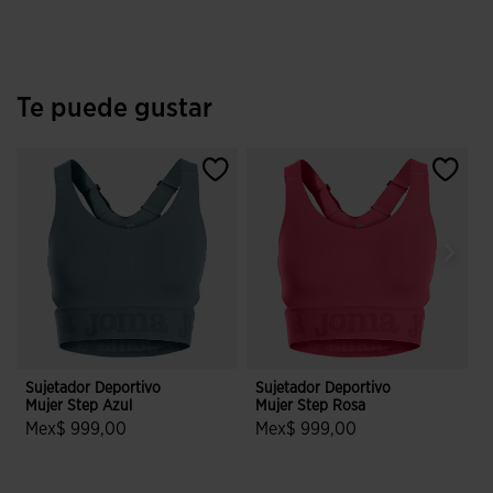
Te puede gustar
Sujetador Deportivo
Sujetador Deportivo
S
Mujer Step Azul
Mujer Step Rosa
M
Mex$ 999,00
Mex$ 999,00
4.2 sobre 5 de valoración de clientes
4.8 sobre 5 de valoración de clien