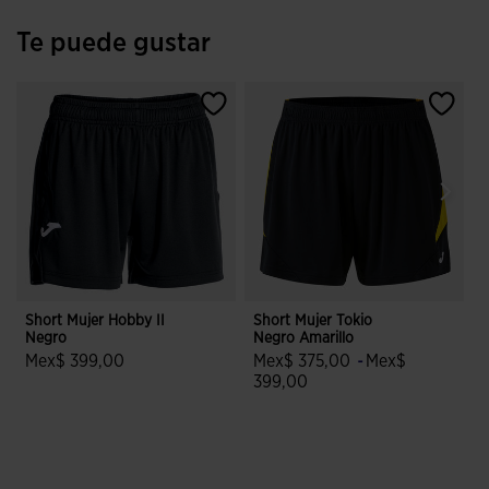
Te puede gustar
Short Mujer Hobby II
Short Mujer Tokio
S
Negro
Negro Amarillo
M
Mex$ 399,00
Mex$ 375,00
-
Mex$
5 sobre 5 de valoración de clientes
399,00
5 sobre 5 de valoración de cliente