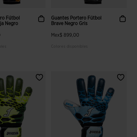
ro Fútbol
Guantes Portero Fútbol
ja Negro
Brave Negro Gris
0
Mex$ 899,00
bles
Colores disponibles
aloración de clientes
5 sobre 5 de valoración de clientes