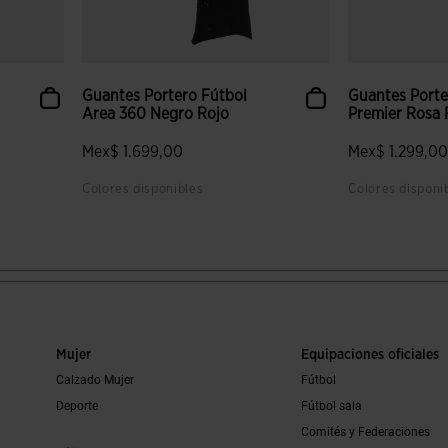
Guantes Portero Fútbol
Guantes Porte
Area 360 Negro Rojo
Premier Rosa F
Mex$ 1.699,00
Mex$ 1.299,0
Colores disponibles
Colores disponi
 clientes
5 sobre 5 de valoración de clientes
3.6 sobre 5 de
Mujer
Equipaciones oficiales
Calzado Mujer
Fútbol
Deporte
Fútbol sala
Comités y Federaciones