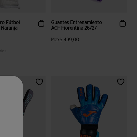
ro Fútbol
Guantes Entrenamiento
 Naranja
ACF Fiorentina 26/27
Mex$ 499,00
bles
 valoración de clientes
3.5 sobre 5 de valoración de clientes