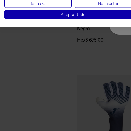
Rechazar
No, ajustar
Aceptar todo
Guantes R-Trail Nature
Negro
Mex$ 675,00
4.3 sobre 5 de valoración de