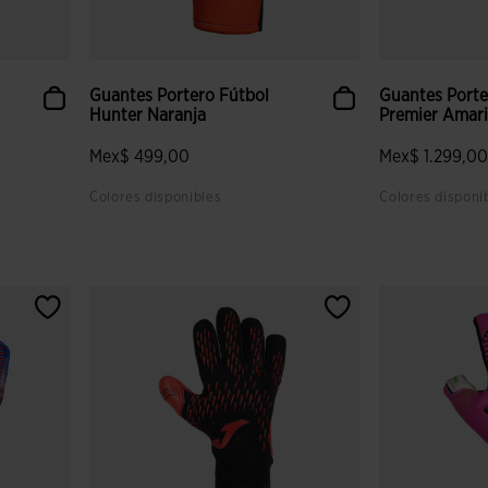
Guantes Portero Fútbol
Guantes Porte
Hunter Naranja
Premier Amaril
Mex$ 499,00
Mex$ 1.299,0
Colores disponibles
Colores disponi
lientes
4.5 sobre 5 de valoración de clientes
3.9 sobre 5 de