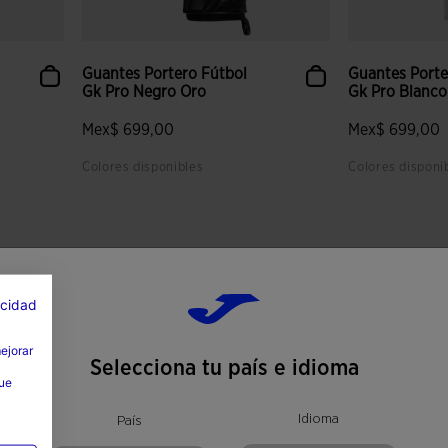
Guantes Portero Fútbol
Guantes Porte
Gk Pro Negro Oro
Gk Pro Blanco
Mex$ 699,00
Mex$ 699,00
Colores disponibles
Colores disponi
 clientes
5 sobre 5 de valoración de clientes
4.2 sobre 5 de
acidad
mejorar
Selecciona tu país e idioma
que
Idioma
País