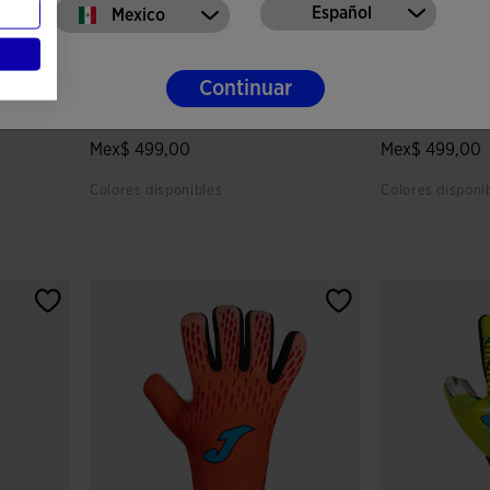
Español
Mexico
Continuar
Guantes Portero Fútbol
Guantes Porte
Calcio Royal Verde Flú...
Hunter Negro
Mex$ 499,00
Mex$ 499,00
Colores disponibles
Colores disponi
 clientes
5 sobre 5 de valoración de clientes
5 sobre 5 de v