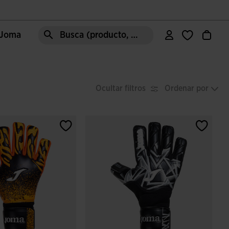
e Joma
Busca (producto, estilo, área, ect.)
Ocultar filtros
Ordenar por