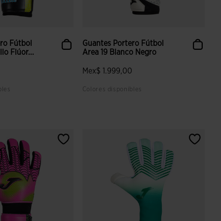
ro Fútbol
Guantes Portero Fútbol
lo Flúor...
Area 19 Blanco Negro
0
Mex$ 1.999,00
bles
Colores disponibles
 valoración de clientes
3.6 sobre 5 de valoración de clientes