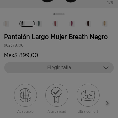
1/6
Seleccionado
Pantalón Largo Mujer Breath Negro
902378.100
Mex$ 899,00
Elegir talla
Adaptable
Alta calidad
Ultra confort
Dura