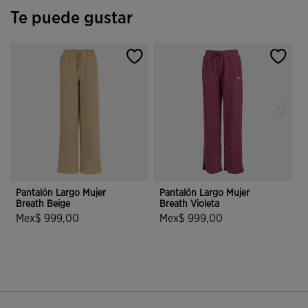
Te puede gustar
Pantalón Largo Mujer
Pantalón Largo Mujer
P
Breath Beige
Breath Violeta
B
Mex$ 999,00
Mex$ 999,00
5 sobre 5 de valoración de clientes
5 sobre 5 de valoración de cliente