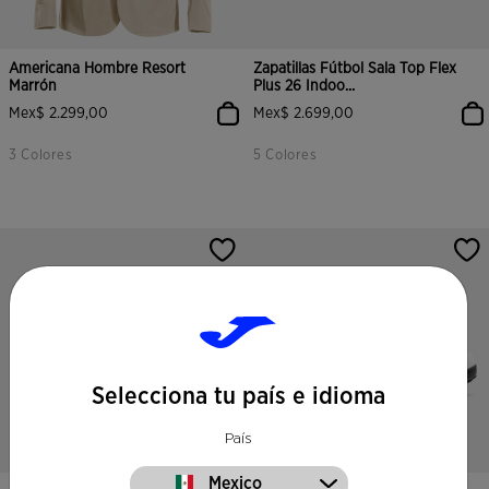
Americana Hombre Resort
Zapatillas Fútbol Sala Top Flex
Marrón
Plus 26 Indoo...
Mex$ 2.299,00
Mex$ 2.699,00
3 Colores
5 Colores
Selecciona tu país e idioma
País
Mexico