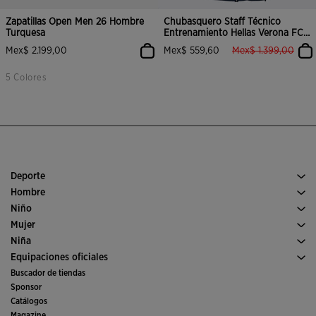
Zapatillas Open Men 26 Hombre
Chubasquero Staff Técnico
Turquesa
Entrenamiento Hellas Verona FC
24/25
label.price.reduced
label
Mex$ 2.199,00
Mex$ 559,60
Mex$ 1.399,00
5 Colores
Deporte
Running
Hombre
Fútbol
Calzado Hombre
Niño
Pádel
Deporte
Ver todo ropa niño
Mujer
Tenis
Calzado Mujer
Niña
Trail running
Deporte
Ver todo ropa niña
Equipaciones oficiales
Fútbol
Buscador de tiendas
Fútbol sala
Sponsor
Comités y Federaciones
Catálogos
Ediciones especiales
Magazine