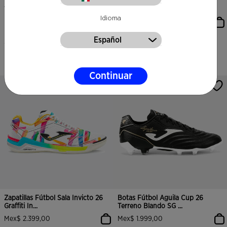
Botas Fútbol Aguila Cup 24
Botas Fútbol Top Flex Rebound
Terreno Firme FG N...
26 Moqueta - Tu...
Idioma
Mex$ 1.499,00
Mex$ 2.199,00
Español
2 Colores
3 Colores
Continuar
Zapatillas Fútbol Sala Invicto 26
Botas Fútbol Aguila Cup 26
Graffiti In...
Terreno Blando SG ...
Mex$ 2.399,00
Mex$ 1.999,00