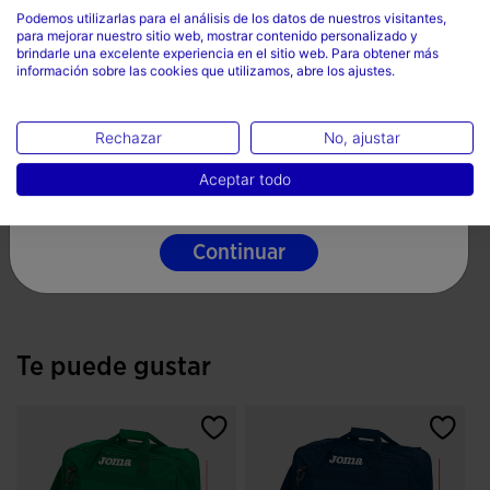
especialmente diseñado para guardar una botella de agua y
Podemos utilizarlas para el análisis de los datos de nuestros visitantes,
Tejido resistente
para mejorar nuestro sitio web, mostrar contenido personalizado y
tenerla siempre a mano.
País
brindarle una excelente experiencia en el sitio web. Para obtener más
Bolsillo frontal
información sobre las cookies que utilizamos, abre los ajustes.
Mexico
La mochila Training III también cuenta con un zapatillero,
Alto zapatillero 13 cm
un compartimento separado que permite llevar las
Idioma
Capacidad 24,2 L
Rechazar
No, ajustar
zapatillas de deporte de forma organizada y separada del
Dimensiones: alto 48 cm x ancho 35 cm x fondo 24 cm
resto de objetos. Esto es especialmente útil para evitar que
Español
Aceptar todo
Correas ajustables acolchadas
las zapatillas ensucien el resto de la mochila.
100% Poliéster
Continuar
Las asas de la mochila son acolchadas y ajustables, lo que
proporciona comodidad al transportarla. Además, su
fabricación en 100% poliéster garantiza su durabilidad y
resistencia al desgaste.
Te puede gustar
En resumen, la mochila Training III es un producto
deportivo práctico, cómodo y organizado, ideal para los
deportistas que buscan una solución versátil para llevar sus
pertenencias durante sus actividades físicas.