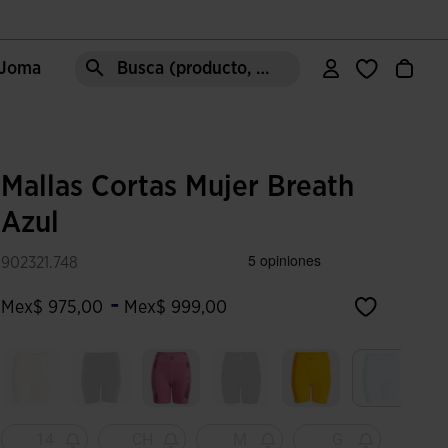
e Joma
Busca (producto, estilo, área, ect.)
Mallas Cortas Mujer Breath
Azul
902321.748
-
Mex$ 975,00
Mex$ 999,00
Seleccio
14
CH
M
G