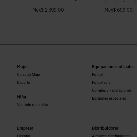
Mundial Rojo A
Mex$ 2.399,00
Mex$ 699,00
ración de clientes
4.3 sobre 5 de valoración de clientes
3.8 sobre 5 de 
Mujer
Equipaciones oficiales
Calzado Mujer
Fútbol
Deporte
Fútbol sala
Comités y Federaciones
Niña
Ediciones especiales
Ver todo ropa niña
Empresa
Distribuidores
Historia
Almacén distribuidores