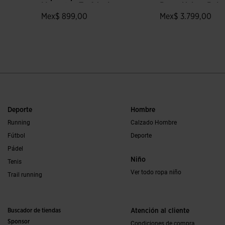
Moqueta - Turf Junior
Roma Unisex Rojo
Royal
Mex$ 899,00
Mex$ 3.799,00
5 sobre 5 de valoración de clientes
4.8 sobre 5 de valo
Deporte
Hombre
Running
Calzado Hombre
Fútbol
Deporte
Pádel
Niño
Tenis
Ver todo ropa niño
Trail running
Buscador de tiendas
Atención al cliente
Sponsor
Condiciones de compra