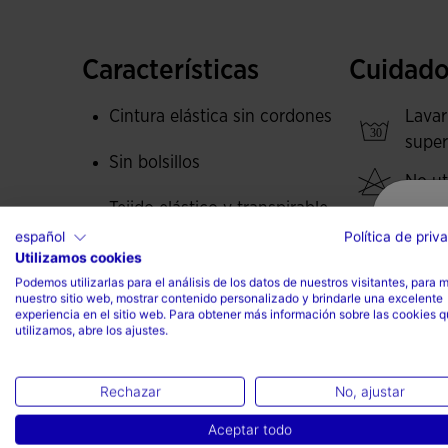
Fabricación a partir de tejido súper elástioc 4 
optimizando la libertad de movimiento de la de
Características
Cuidado
Diseño con paneles sublimados. Logotipo Joma y
Cintura elástica sin cordones
Lavar
super
Sin bolsillos
No uti
Tejido elástico y transpirable
No se
español
Política de priv
Costuras planas Flatlock
Utilizamos cookies
Planc
Podemos utilizarlas para el análisis de los datos de nuestros visitantes, para 
temp
nuestro sitio web, mostrar contenido personalizado y brindarle una excelente
Libertad de movimiento
experiencia en el sitio web. Para obtener más información sobre las cookies 
de 11
utilizamos, abre los ajustes.
Tipo de ajuste: ajustado
No li
Rechazar
No, ajustar
77% Poliéster, 23% Spandex
Aceptar todo