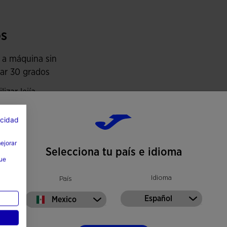
way stretch, que se estira en todas las direcciones,
portista. Además, son transpirables.
s
 detalles personalizados en printing.
 a máquina sin
ar 30 grados
lizar lejía
car a máquina
acidad
har a
mejorar
eratura máxima
Selecciona tu país e idioma
que
0 grados
Idioma
País
mpiar en seco
Español
Mexico