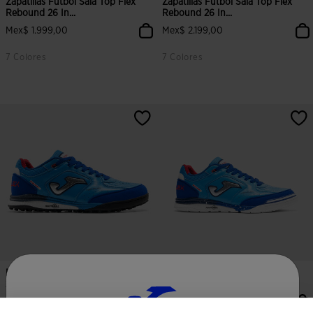
Zapatillas Fútbol Sala Top Flex
Zapatillas Fútbol Sala Top Flex
Rebound 26 In...
Rebound 26 In...
Mex$ 1.999,00
Mex$ 2.199,00
7 Colores
7 Colores
Botas Fútbol Top Flex Rebound
Zapatillas Fútbol Sala Top Flex
26 Moqueta - Tu...
Rebound 26 In...
Mex$ 2.199,00
Mex$ 2.199,00