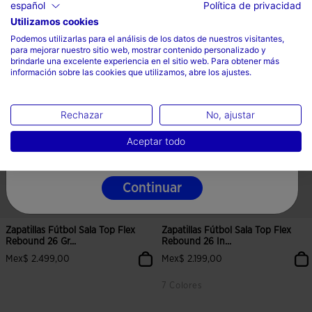
español
Política de privacidad
3 Colores
7 Colores
Utilizamos cookies
Selecciona tu país e idioma
Podemos utilizarlas para el análisis de los datos de nuestros visitantes,
para mejorar nuestro sitio web, mostrar contenido personalizado y
País
brindarle una excelente experiencia en el sitio web. Para obtener más
información sobre las cookies que utilizamos, abre los ajustes.
Mexico
Idioma
Rechazar
No, ajustar
Español
Aceptar todo
Continuar
Zapatillas Fútbol Sala Top Flex
Zapatillas Fútbol Sala Top Flex
Rebound 26 Gr...
Rebound 26 In...
Mex$ 2.499,00
Mex$ 2.199,00
7 Colores