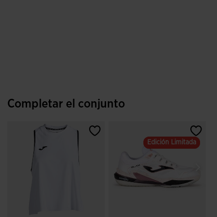
Completar el conjunto
Edición Limitada
Edición Limitada