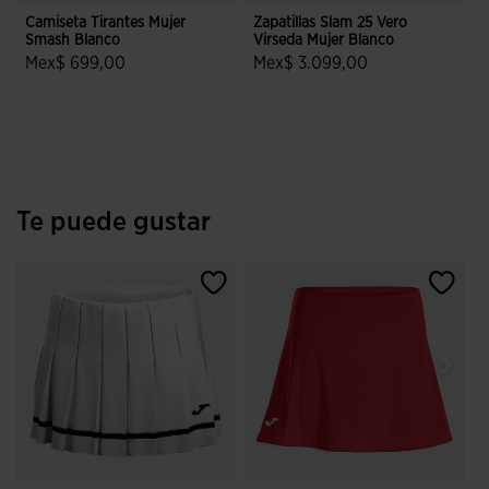
Camiseta Tirantes Mujer
Zapatillas Slam 25 Vero
P
Smash Blanco
Virseda Mujer Blanco
F
Mex$ 699,00
Mex$ 3.099,00
4.9 sobre 5 de valoración de clientes
3.5 sobre 5 de valoración de clien
Te puede gustar