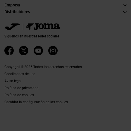
Condiciones de compra
Empresa
Transporte y entrega
Historia
Distribuidores
Devoluciones
Código de conducta
Almacén distribuidores
Guía de tallas
Política de calidad y medio ambiente
Jomanet
FAQs
Trabaja con nosotros
Área marketing
Contacto
Accesibilidad
Contacto
Síguenos en nuestras redes sociales
Canal Ético
Afiliados
Copyright © 2026 Todos los derechos reservados
Condiciones de uso
Aviso legal
Política de privacidad
Política de cookies
Cambiar la configuración de las cookies