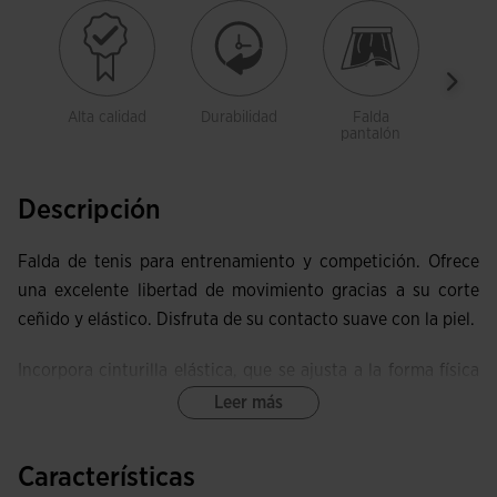
Alta calidad
Durabilidad
Falda
Libe
pantalón
movi
Descripción
Falda de tenis para entrenamiento y competición. Ofrece
una excelente libertad de movimiento gracias a su corte
ceñido y elástico. Disfruta de su contacto suave con la piel.
Incorpora cinturilla elástica, que se ajusta a la forma física
de la tenista y fija la prenda en todo momento. Es
Leer más
ligeramente más larga por detrás y, junto con las aberturas
laterales, permite un juego más cómodo. Lleva short
Características
interior incluido, que se adapta de forma ergonómica y