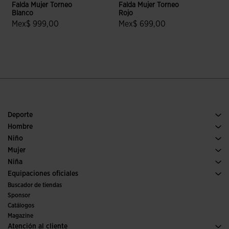
Falda Mujer Torneo
Falda Mujer Torneo
F
Blanco
Rojo
V
Mex$ 999,00
Mex$ 699,00
3.5 sobre 5 de valoración de clientes
3.4 sobre 5 de valoración de clien
Deporte
Running
Hombre
Fútbol
Calzado Hombre
Niño
Pádel
Deporte
Ver todo ropa niño
Mujer
Tenis
Calzado Mujer
Niña
Trail running
Deporte
Ver todo ropa niña
Equipaciones oficiales
Fútbol
Buscador de tiendas
Fútbol sala
Sponsor
Comités y Federaciones
Catálogos
Ediciones especiales
Magazine
Atención al cliente