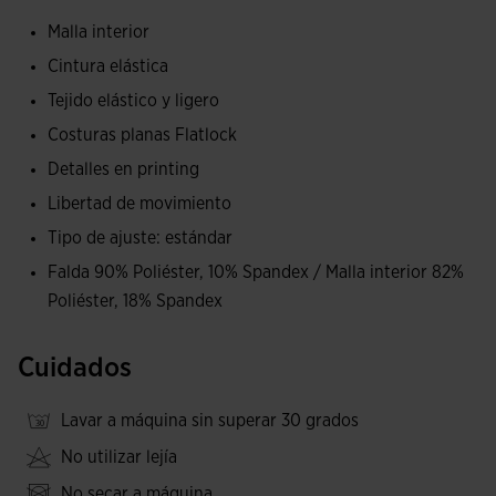
previene las irritaciones gracias a las costuras planas
Malla interior
Flatlock de la zona de la ingle.
Cintura elástica
Fabricación en tejido de alta calidad, ligero y elástico para
Tejido elástico y ligero
no poner límites a la movilidad.
Costuras planas Flatlock
Detalles en printing
Logotipo Joma en printing de goma.
Libertad de movimiento
Tipo de ajuste: estándar
Falda 90% Poliéster, 10% Spandex / Malla interior 82%
Poliéster, 18% Spandex
Cuidados
Lavar a máquina sin superar 30 grados
No utilizar lejía
No secar a máquina