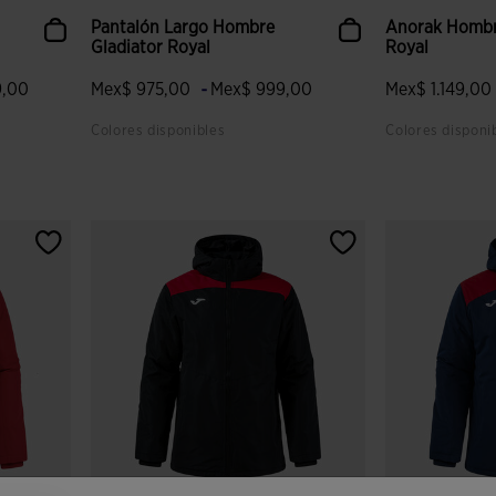
Pantalón Largo Hombre
Anorak Hombre
Gladiator Royal
Royal
-
9,00
Mex$ 975,00
Mex$ 999,00
Mex$ 1.149,0
Colores disponibles
Colores disponi
 clientes
3.8 sobre 5 de valoración de clientes
3.1 sobre 5 de