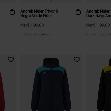
Anorak Mujer Trivor II
Anorak Mujer T
Negro Verde Flúor
Dark Navy Ama
Mex$ 1.199,00
Mex$ 1.199,00
Colores disponibles
Colores disponi
 clientes
5 sobre 5 de valoración de clientes
5 sobre 5 de v