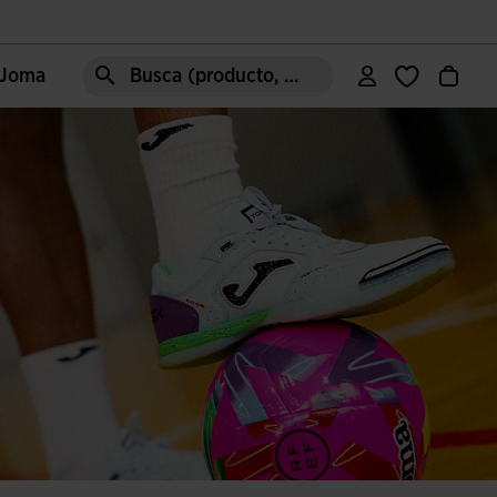
e Joma
Busca (producto, estilo, área, ect.)