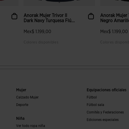
Anorak Mujer Trivor II
Anorak Mujer T
Dark Navy Turquesa Flú...
Negro Amarill
Mex$ 1.199,00
Mex$ 1.199,00
Colores disponibles
Colores disponi
lientes
5 sobre 5 de valoración de clientes
4 sobre 5 de v
Mujer
Equipaciones oficiales
Calzado Mujer
Fútbol
Deporte
Fútbol sala
Comités y Federaciones
Niña
Ediciones especiales
Ver todo ropa niña