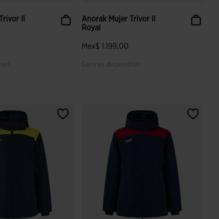
rivor II
Anorak Mujer Trivor II
Royal
Mex$ 1.199,00
bles
Colores disponibles
 valoración de clientes
3.7 sobre 5 de valoración de clientes