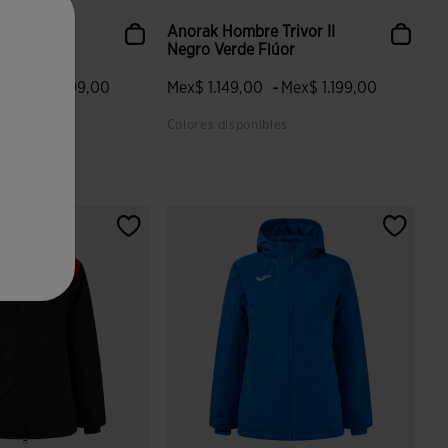
 Trivor II
Anorak Hombre Trivor II
jo
Negro Verde Flúor
-
-
0
Mex$ 1.199,00
Mex$ 1.149,00
Mex$ 1.199,00
bles
Colores disponibles
aloración de clientes
5 sobre 5 de valoración de clientes