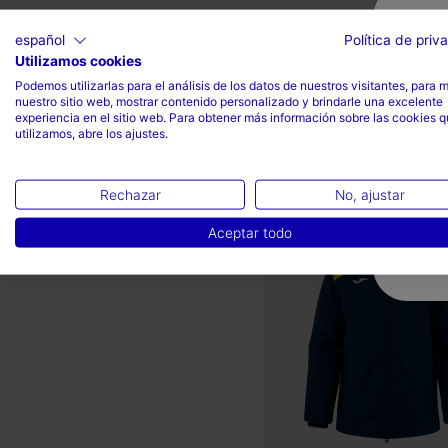
Anorak Hombre Trivor II
español
Política de priv
Rojo
Utilizamos cookies
Podemos utilizarlas para el análisis de los datos de nuestros visitantes, para 
-
Mex$ 1.149,00
Mex$ 1.19
nuestro sitio web, mostrar contenido personalizado y brindarle una excelente
experiencia en el sitio web. Para obtener más información sobre las cookies 
Colores disponibles
utilizamos, abre los ajustes.
Rechazar
No, ajustar
5 sobre 5 de valoración de c
Aceptar todo