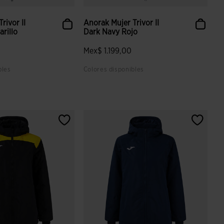
rivor II
Anorak Mujer Trivor II
rillo
Dark Navy Rojo
Mex$ 1.199,00
bles
Colores disponibles
aloración de clientes
5 sobre 5 de valoración de clientes