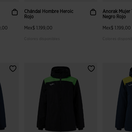
Chándal Hombre Heroic
Anorak Mujer T
Rojo
Negro Rojo
9,00
Mex$ 1.199,00
Mex$ 1.199,00
Colores disponibles
Colores disponi
lientes
5 sobre 5 de valoración de clientes
3.7 sobre 5 de