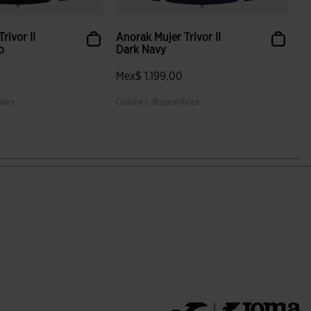
rivor II
Anorak Mujer Trivor II
o
Dark Navy
Mex$ 1.199,00
bles
Colores disponibles
aloración de clientes
3.7 sobre 5 de valoración de clientes