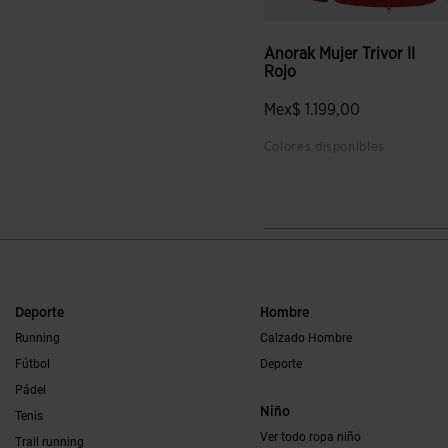
Anorak Mujer Trivor II
Rojo
Mex$ 1.199,00
Colores disponibles
5 sobre 5 de valoración de c
Deporte
Hombre
Running
Calzado Hombre
Fútbol
Deporte
Pádel
Niño
Tenis
Ver todo ropa niño
Trail running