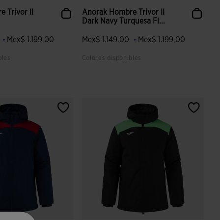
 Trivor II
Anorak Hombre Trivor II
Dark Navy Turquesa Fl...
-
-
0
Mex$ 1.199,00
Mex$ 1.149,00
Mex$ 1.199,00
bles
Colores disponibles
 valoración de clientes
5 sobre 5 de valoración de clientes