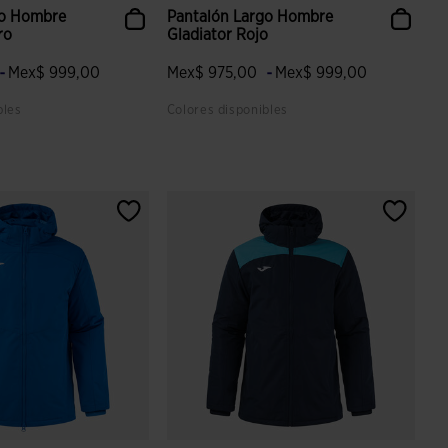
go Hombre
Pantalón Largo Hombre
ro
Gladiator Rojo
-
-
Mex$ 999,00
Mex$ 975,00
Mex$ 999,00
bles
Colores disponibles
 valoración de clientes
5 sobre 5 de valoración de clientes