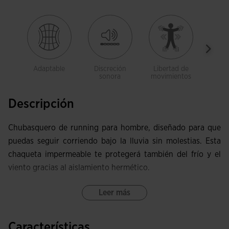
Adaptable
Discreción
Libertad de
Trans
sonora
movimientos
Descripción
Chubasquero de running para hombre, diseñado para que
puedas seguir corriendo bajo la lluvia sin molestias. Esta
chaqueta impermeable te protegerá también del frío y el
viento gracias al aislamiento hermético.
Esta chaqueta impermeable incluye cierre de cremallera
Leer más
con tirador y capucha ajustable mediante cordones
elásticos regulables con stopper. De esta manera, la
Características