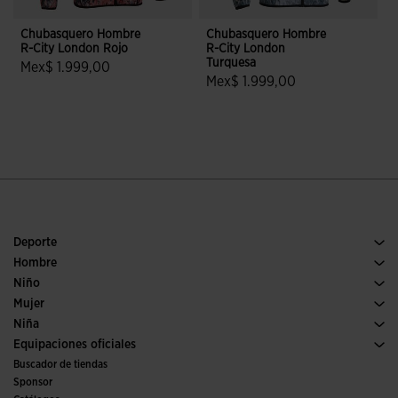
Chubasquero Hombre
Chubasquero Hombre
R-City London Rojo
R-City London
Turquesa
Mex$ 1.999,00
Mex$ 1.999,00
3.9 sobre 5 de valoración de clientes
3.2 sobre 5 de valoración de clien
Deporte
Running
Hombre
Fútbol
Calzado Hombre
Niño
Pádel
Deporte
Ver todo ropa niño
Mujer
Tenis
Calzado Mujer
Niña
Trail running
Deporte
Ver todo ropa niña
Equipaciones oficiales
Fútbol
Buscador de tiendas
Fútbol sala
Sponsor