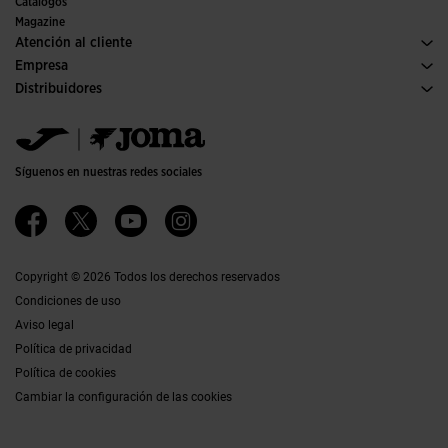
Comités y Federaciones
Catálogos
Ediciones especiales
Magazine
Atención al cliente
Condiciones de compra
Empresa
Transporte y entrega
Historia
Distribuidores
Devoluciones
Código de conducta
Almacén distribuidores
Guía de tallas
Política de calidad y medio ambiente
Jomanet
FAQs
Trabaja con nosotros
Área marketing
Contacto
Accesibilidad
Contacto
Síguenos en nuestras redes sociales
Canal Ético
Afiliados
Copyright © 2026 Todos los derechos reservados
Condiciones de uso
Aviso legal
Política de privacidad
Política de cookies
Cambiar la configuración de las cookies