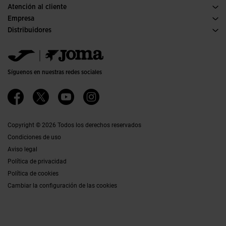
Atención al cliente
Condiciones de compra
Empresa
Transporte y entrega
Historia
Distribuidores
Devoluciones
Código de conducta
Almacén distribuidores
Guía de tallas
Política de calidad y medio ambiente
Jomanet
FAQs
Trabaja con nosotros
Área marketing
Contacto
Accesibilidad
Contacto
Síguenos en nuestras redes sociales
Canal Ético
Afiliados
Copyright © 2026 Todos los derechos reservados
Condiciones de uso
Aviso legal
Política de privacidad
Política de cookies
Cambiar la configuración de las cookies