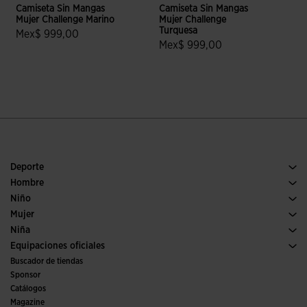
Camiseta Sin Mangas
Camiseta Sin Mangas
C
Mujer Challenge Marino
Mujer Challenge
M
Turquesa
Mex$ 999,00
Mex$ 999,00
4.9 sobre 5 de valoración de clientes
5 sobre 5 de valoración de cliente
Deporte
Running
Hombre
Fútbol
Calzado Hombre
Niño
Pádel
Deporte
Ver todo ropa niño
Mujer
Tenis
Calzado Mujer
Niña
Trail running
Deporte
Ver todo ropa niña
Equipaciones oficiales
Fútbol
Buscador de tiendas
Fútbol sala
Sponsor
Comités y Federaciones
Catálogos
Ediciones especiales
Magazine