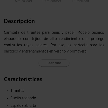
Alta calidad
Ultra confort
Durabilidad
Libe
movi
Descripción
Camiseta de tirantes para tenis y pádel. Modelo técnico
elaborado con tejido de alto rendimiento que protege
contra los rayos solares. Por eso, es perfecta para los
partidos y entrenamientos en verano y primavera.
Incorpora cuello redondo y tirantes anchos. Provista de
Leer más
una abertura en la espalda y perforaciones en los costados
para ayudar a la ventilación del sudor. Los acabados en
Características
corte láser evitan las rozaduras en la piel y elevan el
confort al jugar.
Tirantes
Cuello redondo
Esta camiseta súper ligera está elaborada con tejido del
alto rendimiento, muy ligero, transpirable y elástico para
Espalda abierta