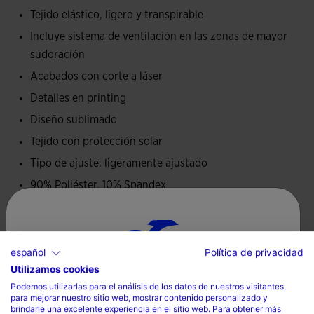
facilitar la libertad de movimiento. Además, cuenta con
Tejido elástico, ligero y transpirable
acabado protector solar UV +50 en colores oscuros y con
Incluye sistema de ventilación en las zonas de mayor
+30 en colores claros. Nivel adaptado a la cantidad de calor
sudoración
que absorbe la prenda.
Acabados con corte a láser
Logotipo Joma en printing de alta densidad.
Detalles en printing
Diseño sublimado
Tejido con protección solar
Tipo de ajuste: ligeramente ajustado
90% Poliéster, 10% Spandex
Cuidados
español
Política de privacidad
Lavar a máquina sin superar 30 grados
Utilizamos cookies
Selecciona tu país e idioma
No utilizar lejía
Podemos utilizarlas para el análisis de los datos de nuestros visitantes,
para mejorar nuestro sitio web, mostrar contenido personalizado y
País
No secar a máquina
brindarle una excelente experiencia en el sitio web. Para obtener más