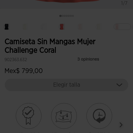
1/7
Sele
Camiseta Sin Mangas Mujer
Challenge Coral
902363.632
Mex$ 799,00
Elegir talla