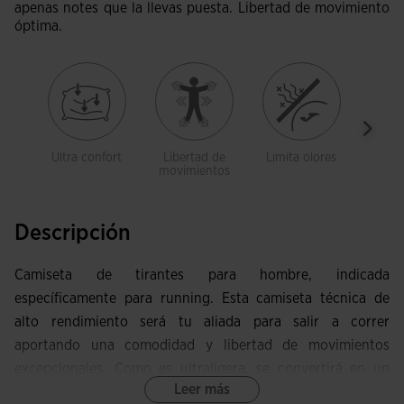
apenas notes que la llevas puesta. Libertad de movimiento
óptima.
Ultra confort
Libertad de
Limita olores
Trans
movimientos
Descripción
Camiseta de tirantes para hombre, indicada
específicamente para running. Esta camiseta técnica de
alto rendimiento será tu aliada para salir a correr
aportando una comodidad y libertad de movimientos
excepcionales. Como es ultraligera, se convertirá en un
Leer más
básico en el armario del runner, aportando confort y