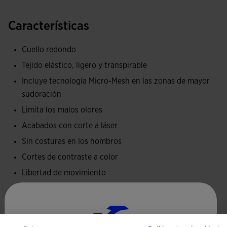
frescura cada vez que salga a correr y entrenar con tiempo
cálido.
Características
Esta camiseta sin mangas posee cuello redondo. Las zonas
Cuello redondo
de cuello, tirantes y axilas presentan acabado en corte láser
Tejido elástico, ligero y transpirable
y costuras termoselladas. Esto tiene como objetivo dos
Incluye tecnología Micro-Mesh en las zonas de mayor
factores: por un lado, evitar las molestas rozaduras en la
sudoración
piel provocadas por la fricción durante en movimiento; por
otro lado, mantener la ligereza de la camiseta en todo
Limita los malos olores
momento. De esta manera, el runner podrá disfrutar de
Acabados con corte a láser
entrenamientos y competiciones con la máxima
Sin costuras en los hombros
comodidad. En la zona de los hombros es seamless, de
Cortes de contraste a color
nuevo para prevenir las irritaciones en la piel.
Libertad de movimiento
En cuanto a la fabricación, se ha confeccionado con tejido
Tipo de ajuste: ligeramente ajustado
muy ligero, elástico y transpirable. La tecnología Micro-
Tejido principal 93% Poliéster, 7% Elastano / Tejido
Mesh System mantendrá el cuerpo del corredor fresco y
contraste 92% Poliéster, 8% Elastano
seco durante toda la carrera. Esto la convierte en ideal para