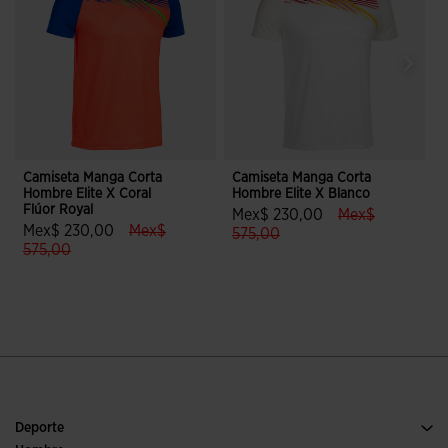
Camiseta Manga Corta
Camiseta Manga Corta
C
Hombre Elite X Coral
Hombre Elite X Blanco
H
Flúor Royal
label.price.red
Mex$ 230,00
Mex$
label.price.reduced.from
Mex$ 230,00
Mex$
label.price.to
575,00
label.price.to
575,00
3.7 sobre 5 de valoración de clien
3.6 sobre 5 de valoración de clientes
Deporte