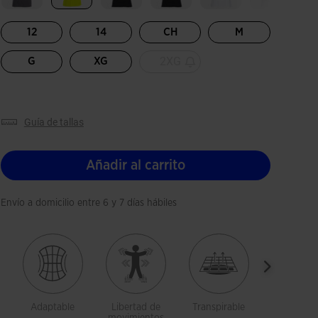
Seleccionado
12
14
CH
M
2XG
G
XG
guía de tallas
Añadir al carrito
Envío a domicilio entre 6 y 7 días hábiles
Adaptable
Libertad de
Transpirable
Ligerez
movimientos