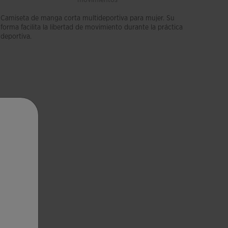
Camiseta de manga corta multideportiva para mujer. Su
forma facilita la libertad de movimiento durante la práctica
deportiva.