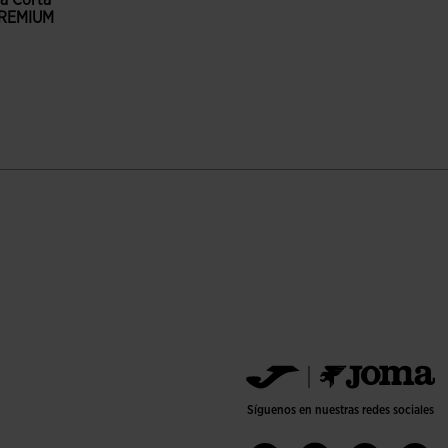
a Corta
PREMIUM
o
loración de clientes
Síguenos en nuestras redes sociales