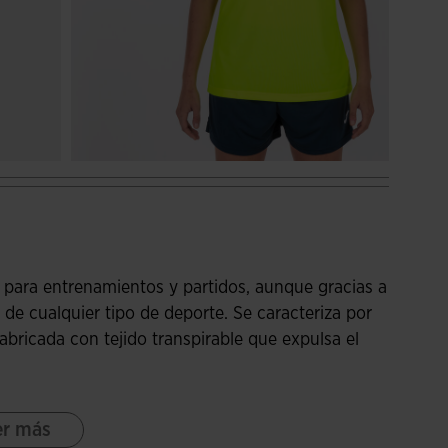
para entrenamientos y partidos, aunque gracias a
a de cualquier tipo de deporte. Se caracteriza por
abricada con tejido transpirable que expulsa el
pora manga corta tipo raglán para favorecer la
er más
 más flexible que el diseño normal, ya que la