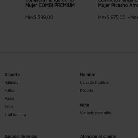
Camiseta Manga Corta
Camiseta Manga C
Mujer COMBI PREMIUM
Mujer Picasho Ama
Turquesa Flúor Marino
Negro
-
Mex$ 399,00
Mex$ 675,00
Me
5 sobre 5 de valoración de clientes
5 sobre 5 de valora
Deporte
Hombre
Running
Calzado Hombre
Fútbol
Deporte
Pádel
Niño
Tenis
Ver todo ropa niño
Trail running
Buscador de tiendas
Atención al cliente