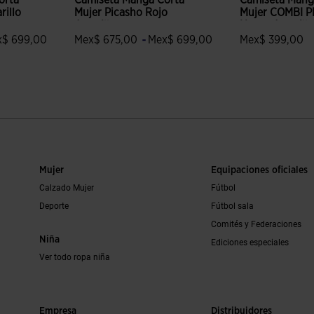
orta
Camiseta Manga Corta
Camiseta Mang
rillo
Mujer Picasho Rojo
Mujer COMBI 
Amarillo
Negro Amarill
-
x$ 699,00
Mex$ 675,00
Mex$ 699,00
Mex$ 399,00
ción de clientes
4.5 sobre 5 de valoración de clientes
5 sobre 5 de va
Mujer
Equipaciones oficiales
Calzado Mujer
Fútbol
Deporte
Fútbol sala
Comités y Federaciones
Niña
Ediciones especiales
Ver todo ropa niña
Empresa
Distribuidores