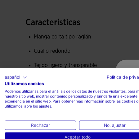
ubicación de las costuras no ponen límite al m
Está confeccionada con tejido resistente y trans
Características
tanto, impide que éste sea una molestia. Además
física del deportista y da libertad a sus movimi
Manga corta tipo raglán
En cuanto al diseño, destaca el toque clásico y
Cuello redondo
las mangas. Muy fácil de combinar con un short
Tejido ligero y transpirable
Logotipo Joma serigrafiado con el fin de mante
español
Política de priv
Cortes de contraste a color
Utilizamos cookies
Podemos utilizarlas para el análisis de los datos de nuestros visitantes, para 
Logo en printing
nuestro sitio web, mostrar contenido personalizado y brindarle una excelente
experiencia en el sitio web. Para obtener más información sobre las cookies 
utilizamos, abre los ajustes.
Libertad de movimiento
Tipo de ajuste: ligeramente
Rechazar
No, ajustar
ajustado
Aceptar todo