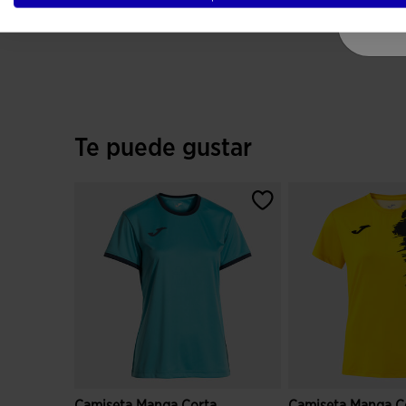
100% Poliéster
Te puede gustar