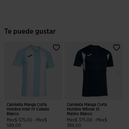
Te puede gustar
Camiseta Manga Corta
Camiseta Manga Corta
C
Hombre Inter IV Celeste
Hombre Winner III
H
Blanco
Marino Blanco
M
Mex$ 575,00
-
Mex$
Mex$ 375,00
-
Mex$
599,00
399,00