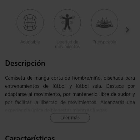
Adaptable
Libertad de
Transpirable
Sua
movimientos
Descripción
Camiseta de manga corta de hombre/niño, diseñada para
entrenamientos de fútbol y fútbol sala. Destaca por
adaptarse al movimiento, por mantenerlo libre de sudor y
por facilitar la libertad de movimientos. Alcanzarás una
experiencia única de bienestar mientras juegas.
Leer más
Esta camiseta se caracteriza por tener cuello redondo
elástico para conseguir un ajuste más cómodo. Además,
Características