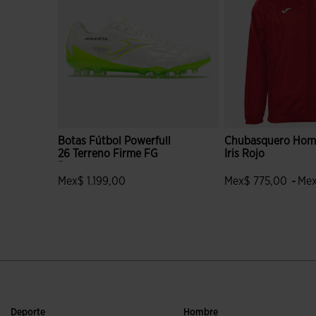
Botas Fútbol Powerfull
Chubasquero Hom
26 Terreno Firme FG
Iris Rojo
Blanco
-
Mex$ 1.199,00
Mex$ 775,00
Mex
3.3 sobre 5 de valoración de clientes
5 sobre 5 de valora
Deporte
Hombre