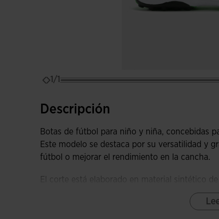
1/1
Descripción
Botas de fútbol para niño y niña, concebidas pa
Este modelo se destaca por su versatilidad y gra
fútbol o mejorar el rendimiento en la cancha.
El corte está elaborado en material sintético d
con el balón para mayor precisión en cada toq
Le
máximo rendimiento y comodidad durante el j