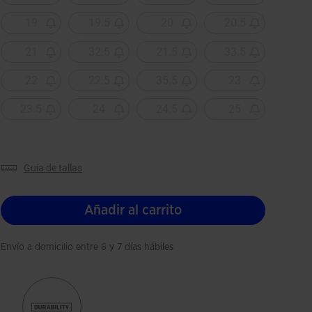
19
19.5
20
20.5
21
32.5
21.5
33.5
22
22.5
35.5
23
23.5
24
24.5
25
guía de tallas
Añadir al carrito
Envío a domicilio entre 6 y 7 días hábiles