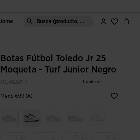
e Joma
Busca (producto, estilo, área, ect.)
Botas Fútbol Toledo Jr 25
Moqueta - Turf Junior Negro
TOJW2501TF
Mex$ 699,00
Seleccionado
15
16
17
18