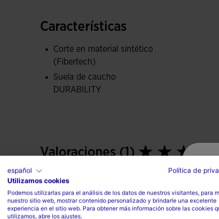
La suela es de caucho DURABILITY de alta cali
abrasión y agarre a la superficie. Con estructu
Características
y asegura un buen apoyo.
Corte en material sintético
(Fibertech)
Suela de caucho
DURABILITY
Valoraciones (1)
español
Política de priv
Utilizamos cookies
Podemos utilizarlas para el análisis de los datos de nuestros visitantes, para 
nuestro sitio web, mostrar contenido personalizado y brindarle una excelente
experiencia en el sitio web. Para obtener más información sobre las cookies 
utilizamos, abre los ajustes.