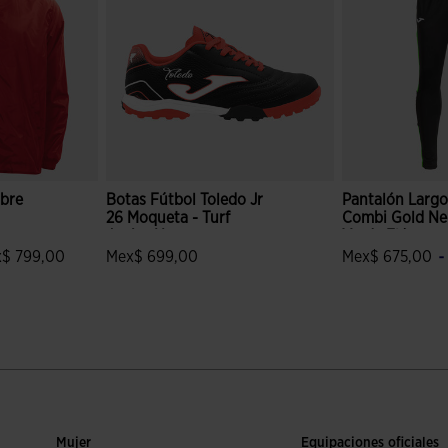
bre
Botas Fútbol Toledo Jr
Pantalón Larg
26 Moqueta - Turf
Combi Gold Ne
Junior Negro
Verde Flúor
-
$ 799,00
Mex$ 699,00
Mex$ 675,00
ción de clientes
3.6 sobre 5 de valoración de clientes
4.3 sobre 5 de 
Mujer
Equipaciones oficiales