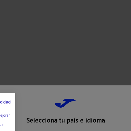
dad con buena resistencia al desgaste por
ra multitaco que disminuye la presión de la pisada
acidad
mejorar
Selecciona tu país e idioma
que