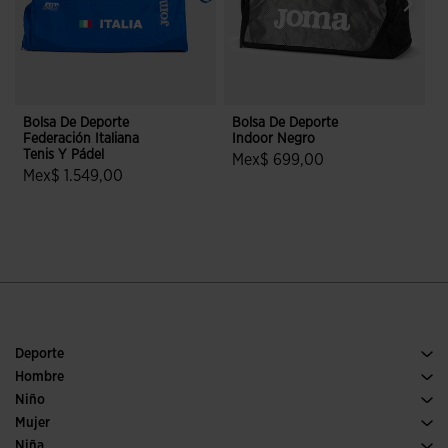
Bolsa De Deporte
Bolsa De Deporte
B
Federación Italiana
Indoor Negro
I
Tenis Y Pádel
Mex$ 699,00
Mex$ 1.549,00
5 sobre 5 de valoración de cliente
3.1 sobre 5 de valoración de clientes
Deporte
Running
Hombre
Fútbol
Calzado Hombre
Niño
Pádel
Deporte
Ver todo ropa niño
Mujer
Tenis
Calzado Mujer
Niña