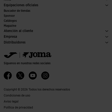
Trail running
Deporte
Ver todo ropa niña
Equipaciones oficiales
Fútbol
Buscador de tiendas
Fútbol sala
Sponsor
Comités y Federaciones
Catálogos
Ediciones especiales
Magazine
Atención al cliente
Condiciones de compra
Empresa
Transporte y entrega
Historia
Distribuidores
Devoluciones
Código de conducta
Almacén distribuidores
Guía de tallas
Política de calidad y medio ambiente
Jomanet
FAQs
Trabaja con nosotros
Área marketing
Contacto
Accesibilidad
Contacto
Síguenos en nuestras redes sociales
Canal Ético
Afiliados
Copyright © 2026 Todos los derechos reservados
Condiciones de uso
Aviso legal
Política de privacidad