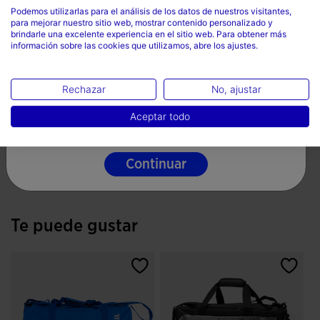
Cierre de cremallera
Podemos utilizarlas para el análisis de los datos de nuestros visitantes,
desmontable para colgarla tipo bandolera. Esta también
para mejorar nuestro sitio web, mostrar contenido personalizado y
País
Material resistente
viene con refuerzo acolchado para mayor comodidad.
brindarle una excelente experiencia en el sitio web. Para obtener más
información sobre las cookies que utilizamos, abre los ajustes.
Bolsillo interior
Mexico
Esta bolsa de deporte se ha confeccionado con material
Dimensiones: alto 61 cm x ancho 45 cm x fondo 30 cm
Idioma
resistente y con interior forrado con foam con el fin de
Rechazar
No, ajustar
Asas acolchadas
proteger lo que lleves en el interior.
Español
Aceptar todo
Correa desmontable acolchada
Logotipo Joma en printing y detalle personalizado en la
100% Poliéster
parte frontal.
Continuar
Te puede gustar