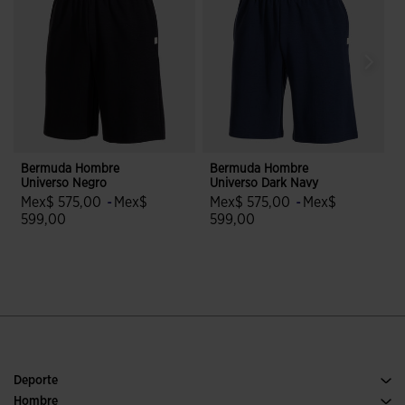
Bermuda Hombre
Bermuda Hombre
Universo Negro
Universo Dark Navy
J
Mex$ 575,00
-
Mex$
Mex$ 575,00
-
Mex$
599,00
599,00
4.4 sobre 5 de valoración de clientes
5 sobre 5 de valoración de cliente
Deporte
Running
Hombre