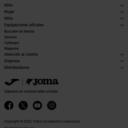
Fútbol
Calzado Hombre
Niño
Pádel
Deporte
Ver todo ropa niño
Mujer
Tenis
Calzado Mujer
Niña
Trail running
Deporte
Ver todo ropa niña
Equipaciones oficiales
Fútbol
Buscador de tiendas
Fútbol sala
Sponsor
Comités y Federaciones
Catálogos
Ediciones especiales
Magazine
Atención al cliente
Condiciones de compra
Empresa
Transporte y entrega
Historia
Distribuidores
Devoluciones
Código de conducta
Almacén distribuidores
Guía de tallas
Política de calidad y medio ambiente
Jomanet
FAQs
Trabaja con nosotros
Área marketing
Contacto
Accesibilidad
Contacto
Síguenos en nuestras redes sociales
Canal Ético
Afiliados
Copyright © 2026 Todos los derechos reservados