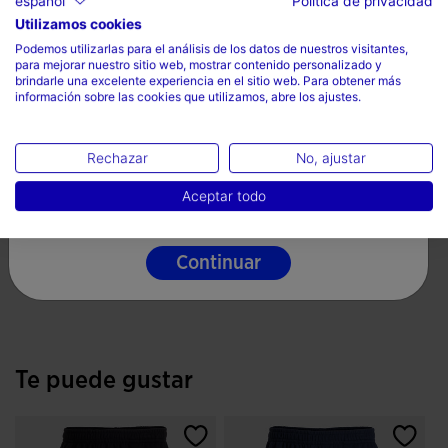
español
Política de privacidad
80% Algodón, 20% Poliéster
Utilizamos cookies
Selecciona tu país e idioma
Podemos utilizarlas para el análisis de los datos de nuestros visitantes,
para mejorar nuestro sitio web, mostrar contenido personalizado y
País
Cuidados
brindarle una excelente experiencia en el sitio web. Para obtener más
información sobre las cookies que utilizamos, abre los ajustes.
Mexico
Lavar a máquina sin superar 30 grados
Idioma
Rechazar
No, ajustar
No utilizar lejía
Español
No secar a máquina
Aceptar todo
Planchar a temperatura máxima de 110 grados
Continuar
No limpiar en seco
Te puede gustar