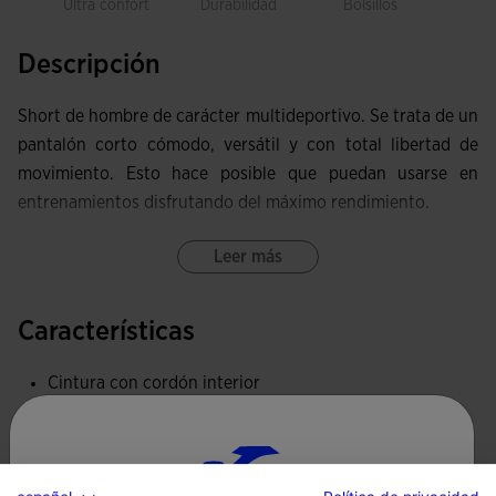
Ultra confort
Durabilidad
Bolsillos
Descripción
Short de hombre de carácter multideportivo. Se trata de un
pantalón corto cómodo, versátil y con total libertad de
movimiento. Esto hace posible que puedan usarse en
entrenamientos disfrutando del máximo rendimiento.
Incorpora cinturilla elástica con cordón interior para
Leer más
conseguir una adaptación perfecta al cuerpo. Equipado con
dos bolsillos laterales con cierre de cremallera, donde
Características
guardar pequeños objetos de forma segura.
Cintura con cordón interior
Elaborado con tejido ligero, suave y que absorbe el sudor
Bolsillos con cremallera
para garantizar una óptima gestión de la humedad.
Tejido suave y confortable
Logotipo Joma en printing.
Tipo de ajuste: estándar