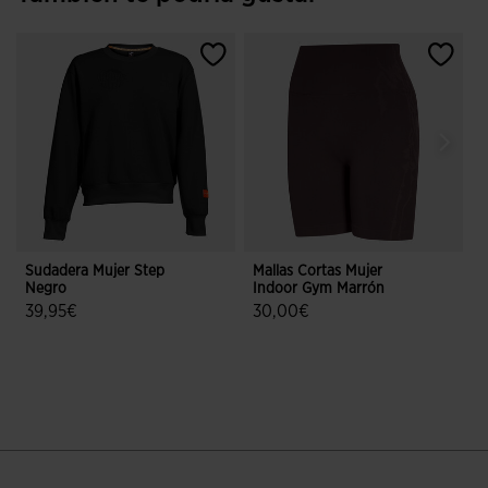
Sudadera Mujer Step
Mallas Cortas Mujer
B
Negro
Indoor Gym Marrón
2
39,95€
30,00€
J
4,3 sobre 5 de valoración de clientes
5 sobre 5 de valoración de cliente