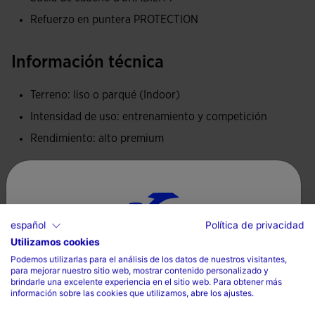
reforzada con la tecnología VTS.
Refuerzo en puntera PROTECTION
Refuerzo PROTECTION en la puntera.
Información técnica
Mediasuela DUAL REACTIVE con la tecnología REACTIVE
BALL en la parte inferior, que absorbe y suaviza los
Terreno: liso o parqué (Indoor)
impactos y devuelve impulso al futbolista.
Intensidad de uso: entrenamiento y competición
Suela de caucho DURABILITY de alta resistencia a la
Rendimiento: alto premium
abrasión y calidad. Se adhiere a terrenos indoor sin dejar
marcas en la cancha.
Escala Técnica
Agarre
español
Política de privacidad
Utilizamos cookies
Selecciona tu país e idioma
Podemos utilizarlas para el análisis de los datos de nuestros visitantes,
Amortiguación
para mejorar nuestro sitio web, mostrar contenido personalizado y
País
brindarle una excelente experiencia en el sitio web. Para obtener más
información sobre las cookies que utilizamos, abre los ajustes.
España
Confort