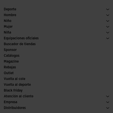
Deporte
Running
Hombre
Pádel
Calzado Hombre
Niño
Fútbol
Deporte
Ver todo ropa niño
Mujer
Trail running
Ropa Mujer
Niña
Tenis
Deporte
Ver todo ropa niña
Equipaciones oficiales
Fútbol
Buscador de tiendas
Fútbol sala
Sponsor
Comités y Federaciones
Catálogos
Ediciones especiales
Magazine
Rebajas
Outlet
Vuelta al cole
Vuelta al deporte
Black friday
Atención al cliente
Condiciones de compra
Empresa
Transporte y entrega
Historia
Distribuidores
Devoluciones
Código de conducta