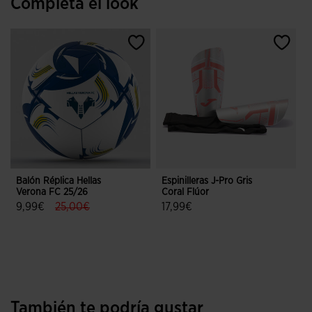
Completa el look
Balón Réplica Hellas
Espinilleras J-Pro Gris
Verona FC 25/26
Coral Flúor
label.price.reduced.from
label.price.to
9,99€
25,00€
17,99€
4,7 sobre 5 de valoración de clientes
5 sobre 5 de valoración de cliente
También te podría gustar