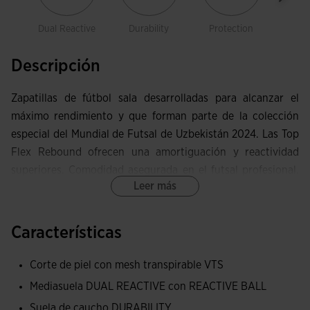
Dual Reactive
Durability
Protection
React
Descripción
Zapatillas de fútbol sala desarrolladas para alcanzar el
máximo rendimiento y que forman parte de la colección
especial del Mundial de Futsal de Uzbekistán 2024. Las Top
Flex Rebound ofrecen una amortiguación y reactividad
superiores. Comodidad asegurada en el futsal profesional.
Leer más
Desarrolladas para alcanzar el máximo rendimiento. Diseño
personalizado que llevarán los mejores jugadores del
mundo en el Mundial de fútbol sala 2024.
Características
Upper elaborado con piel. Este material es perfecto para
Corte de piel con mesh transpirable VTS
este deporte por su durabilidad, flexibilidad,
Mediasuela DUAL REACTIVE con REACTIVE BALL
transpirabilidad y buen contacto con el balón. Ventilación
Suela de caucho DURABILITY