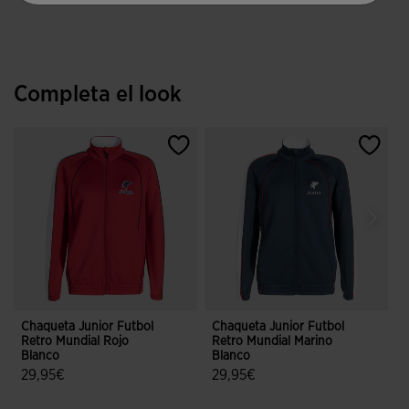
Completa el look
Chaqueta Junior Futbol
Chaqueta Junior Futbol
P
Retro Mundial Rojo
Retro Mundial Marino
F
Blanco
Blanco
M
29,95€
29,95€
3,3 sobre 5 de valoración de clientes
4 sobre 5 de valoración de cliente