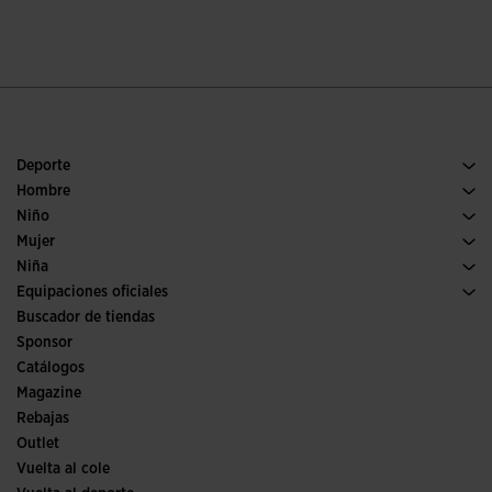
Deporte
Running
Hombre
Pádel
Calzado Hombre
Niño
Fútbol
Deporte
Ver todo ropa niño
Mujer
Trail running
Ropa Mujer
Niña
Tenis
Deporte
Ver todo ropa niña
Equipaciones oficiales
Fútbol
Buscador de tiendas
Fútbol sala
Sponsor
Comités y Federaciones
Catálogos
Ediciones especiales
Magazine
Rebajas
Outlet
Vuelta al cole