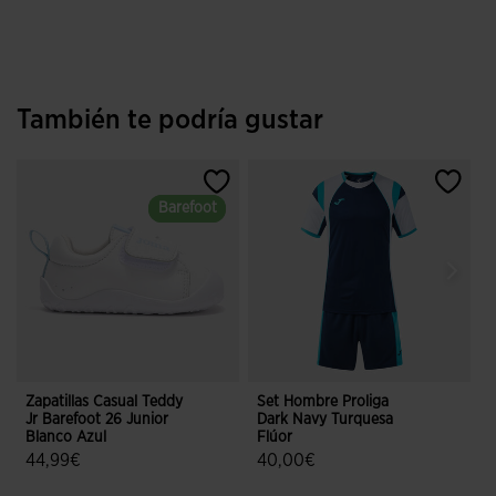
También te podría gustar
Barefoot
Barefoot
Zapatillas Casual Teddy
Set Hombre Proliga
Z
Jr Barefoot 26 Junior
Dark Navy Turquesa
T
Blanco Azul
Flúor
J
44,99€
40,00€
3,2 sobre 5 de valoración de clientes
5 sobre 5 de valoración de cliente