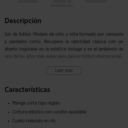
Durabilidad
Libertad de
Transpirable
Lig
movimientos
Descripción
Set de fútbol. Modelo de niño y niña formado por camiseta
y pantalón corto. Recupera la identidad clásica con un
diseño inspirado en la estética vintage y en el ambiente de
uno de los años más especiales para el fútbol internacional.
La camiseta de manga corta presenta cuello redondo en rib
Leer más
y un diseño con detalles en contraste que refuerzan su
estética retro.
Características
El short incorpora cintura elástica con cordón ajustable,
Manga corta tipo raglán
además de bolsillos laterales sin cremallera.
Cintura elástica con cordón ajustable
Ambas prendas están confeccionadas en tejido elástico,
Cuello redondo en rib
ligero y transpirable, pensado para ofrecer libertad de