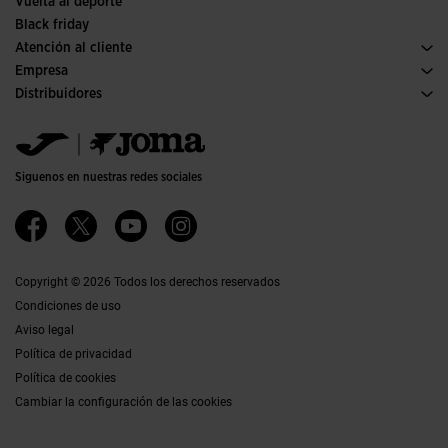
Vuelta al deporte
Black friday
Atención al cliente
Condiciones de compra
Empresa
Transporte y entrega
Historia
Distribuidores
Devoluciones
Código de conducta
Almacén distribuidores
Guía de tallas
Política de calidad y medio ambiente
Jomanet
Preguntas frecuentes
Trabaja con nosotros
Área marketing
Contacto
Proyectos subvencionados
Contacto
Siguenos en nuestras redes sociales
Accesibilidad
Afiliados
Canal ético
Copyright © 2026 Todos los derechos reservados
Condiciones de uso
Aviso legal
Política de privacidad
Política de cookies
Cambiar la configuración de las cookies