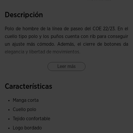
Descripción
Polo de hombre de la línea de paseo del COE 22/23. En el
cuello tipo polo y los puños cuenta con rib para conseguir
un ajuste más cómodo. Además, el cierre de botones da
elegancia y libertad de movimientos.
El tejido de este polo incorpora parte de algodón. Así, la
Leer más
suavidad y el confort estarán garantizados durante su uso.
Características
En cuanto al diseño, destaca el color rojo, uno de los
colores de la bandera de España.
Manga corta
Logo J bordado.
Cuello polo
Tejido confortable
Logo bordado