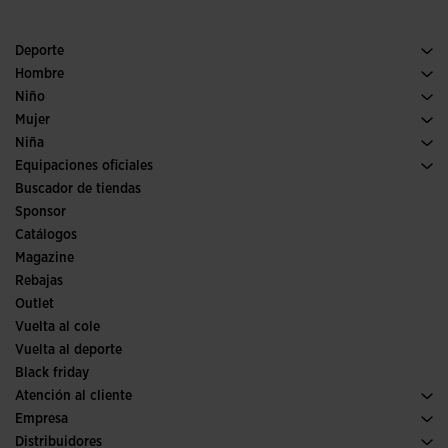
Deporte
Running
Hombre
Pádel
Calzado Hombre
Niño
Fútbol
Deporte
Ver todo ropa niño
Mujer
Trail running
Ropa Mujer
Niña
Tenis
Deporte
Ver todo ropa niña
Equipaciones oficiales
Fútbol
Buscador de tiendas
Fútbol sala
Sponsor
Comités y Federaciones
Catálogos
Ediciones especiales
Magazine
Rebajas
Outlet
Vuelta al cole
Vuelta al deporte
Black friday
Atención al cliente
Condiciones de compra
Empresa
Transporte y entrega
Historia
Distribuidores