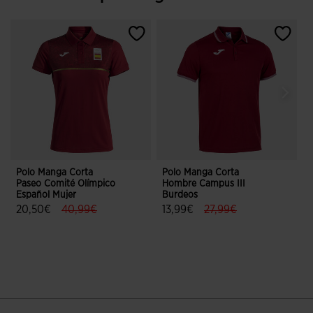
Polo Manga Corta
Polo Manga Corta
P
Paseo Comité Olímpico
Hombre Campus III
E
Español Mujer
Burdeos
I
label.price.reduced.from
label.price.to
label.price.reduced.fr
label.price.to
20,50€
40,99€
13,99€
27,99€
2
4,3 sobre 5 de valoración de clientes
5 sobre 5 de valoración de cliente