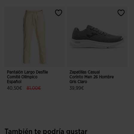
Pantalón Largo Desfile
Zapatillas Casual
Comité Olímpico
Corinto Men 26 Hombre
O
Español
Gris Claro
label.price.reduced.from
label.price.to
40,50€
81,00€
39,99€
5 sobre 5 de valoración de clientes
5 sobre 5 de valoración de cliente
También te podría gustar