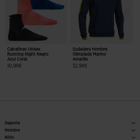
Calcetines Unisex
Sudadera Hombre
P
Running Night Negro
Olimpiada Marino
Azul Coral
Amarillo
M
10,99€
32,98€
4,6 sobre 5 de valoración de clientes
5 sobre 5 de valoración de cliente
Deporte
Running
Hombre
Pádel
Calzado Hombre
Niño