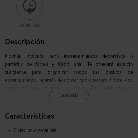
Durabilidad
Descripción
Mochila indicada para entrenamientos deportivos o
partidos de fútbol y fútbol sala. Te ofrecerá espacio
suficiente para organizar todos tus básicos de
entrenamiento, además de contar con abertura frontal con
capacidad para guardar un balón. Con esta mochila
Leer más
deportiva podrás transportar tu equipación de casa al
campo y del campo a casa de manera cómoda. Amplia
capacidad de 44,2 L.
Características
Entre sus características, cuenta con un compartimento
Cierre de cremallera
especial fabricado en parte con rejilla para guardar y