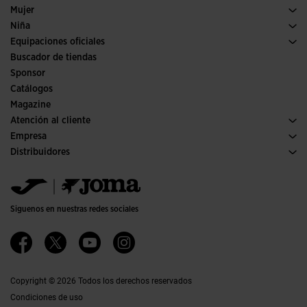
Fútbol
Deporte
Ver todo ropa niño
Mujer
Trail running
Ropa Mujer
Niña
Tenis
Deporte
Ver todo ropa niña
Equipaciones oficiales
Fútbol
Buscador de tiendas
Fútbol sala
Sponsor
Comités y Federaciones
Catálogos
Ediciones especiales
Magazine
Atención al cliente
Condiciones de compra
Empresa
Transporte y entrega
Historia
Distribuidores
Devoluciones
Código de conducta
Almacén distribuidores
Guía de tallas
Política de calidad y medio ambiente
Jomanet
Preguntas frecuentes
Trabaja con nosotros
Área marketing
Contacto
Proyectos subvencionados
Contacto
Siguenos en nuestras redes sociales
Accesibilidad
Afiliados
Canal ético
Copyright © 2026 Todos los derechos reservados
Condiciones de uso