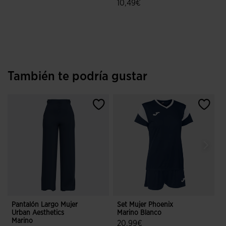
10,49€
5 sobre 5 de valoración de clientes
5 sobre 5 de valoración de cliente
También te podría gustar
Pantalón Largo Mujer
Set Mujer Phoenix
C
Urban Aesthetics
Marino Blanco
Marino
20,99€