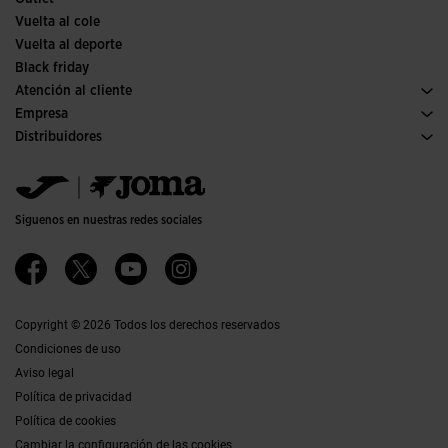
Vuelta al cole
Vuelta al deporte
Black friday
Atención al cliente
Condiciones de compra
Empresa
Transporte y entrega
Historia
Distribuidores
Devoluciones
Código de conducta
Almacén distribuidores
Guía de tallas
Política de calidad y medio ambiente
Jomanet
Preguntas frecuentes
Trabaja con nosotros
Área marketing
Contacto
Proyectos subvencionados
Contacto
Siguenos en nuestras redes sociales
Accesibilidad
Afiliados
Canal ético
Copyright © 2026 Todos los derechos reservados
Condiciones de uso
Aviso legal
Política de privacidad
Política de cookies
Cambiar la configuración de las cookies