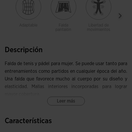
Adaptable
Falda
Libertad de
Bol
pantalón
movimientos
Descripción
Falda de tenis y pádel para mujer. Se puede usar tanto para
entrenamientos como partidos en cualquier época del año.
Una falda que favorece mucho al cuerpo por su diseño y
elasticidad. Mallas interiores incorporadas para lograr
mayor cobertura.
Leer más
Capa exterior con cinturilla elástica de excelente
adaptabilidad y bolsillo pequeño. Tejido igualmente elástico
Características
y ligero. Abertura en los laterales para alcanzar una
zancada más amplia.