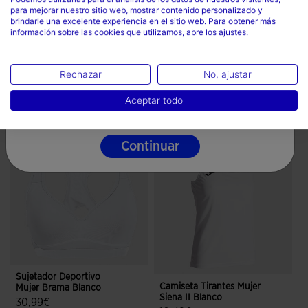
Planchar a temperatura máxima de 110 grados
para mejorar nuestro sitio web, mostrar contenido personalizado y
País
brindarle una excelente experiencia en el sitio web. Para obtener más
No limpiar en seco
información sobre las cookies que utilizamos, abre los ajustes.
España
Idioma
Rechazar
No, ajustar
Español
Aceptar todo
Completa el look
Continuar
Sujetador Deportivo
Camiseta Tirantes Mujer
Mujer Brama Blanco
Siena II Blanco
30,99€