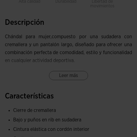
Alta calidad
Durabilidad
Libertad de
Trans
movimientos
Descripción
Chándal para mujer,compuesto por una sudadera con
cremallera y un pantalón largo, diseñado para ofrecer una
combinación perfecta de comodidad, estilo y funcionalidad
en cualquier actividad deportiva.
La sudadera presenta rib en los puños y en el bajo, lo que
Leer más
garantiza un ajuste firme y cómodo, además de bolsillos
con cremallera para guardar tus pertenencias de forma
Características
segura mientras entrenas. Su cremallera completa con
protector de barbilla proporciona una mayor comodidad,
Cierre de cremallera
evitando posibles roces durante el uso, y el diseño
Bajo y puños en rib en sudadera
sublimado en las mangas añade un toque moderno y
Cintura elástica con cordón interior
distintivo.