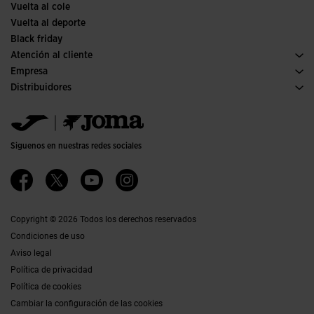
Vuelta al cole
Vuelta al deporte
Black friday
Atención al cliente
Condiciones de compra
Empresa
Transporte y entrega
Historia
Distribuidores
Devoluciones
Código de conducta
Almacén distribuidores
Guía de tallas
Política de calidad y medio ambiente
Jomanet
Preguntas frecuentes
Trabaja con nosotros
Área marketing
Contacto
Proyectos subvencionados
Contacto
Siguenos en nuestras redes sociales
Accesibilidad
Afiliados
Canal ético
Copyright © 2026 Todos los derechos reservados
Condiciones de uso
Aviso legal
Política de privacidad
Política de cookies
Cambiar la configuración de las cookies