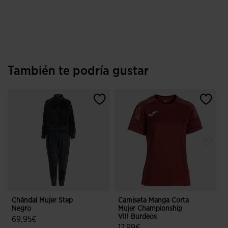
5 sobre 5 de valoración de cliente
También te podría gustar
Chándal Mujer Step
Camiseta Manga Corta
P
Negro
Mujer Championship
S
VIII Burdeos
69,95€
17,99€