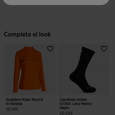
Completa el look
Sudadera Mujer Record
Calcetines Unisex
M
III Naranja
ICONIC Lana Merino
N
Negro
38,99€
20,00€
5 sobre 5 de valoración de clientes