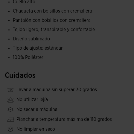
Cuello alto
Por otro lado, el pantalón largo incluye un sistema de doble
Chaqueta con bolsillos con cremallera
ajuste con una cinturilla elástica y cordones, lo que permite
Pantalón con bolsillos con cremallera
un ajuste personalizado y seguro. Además, los bolsillos con
Tejido ligero, transpirable y confortable
cremallera en el pantalón aseguran que puedas guardar tus
objetos personales con facilidad y seguridad.
Diseño sublimado
Tipo de ajuste: estándar
Confeccionado en tejido de calidad, ligero, transpirable y
100% Poliéster
resistente, este conjunto es ideal para ofrecerte el máximo
confort durante entrenamientos intensos, carreras o
Cuidados
actividades cotidianas, todo mientras disfrutas de la
libertad de movimiento que proporciona.
Lavar a máquina sin superar 30 grados
Logotipo de Joma bordado.
No utilizar lejía
No secar a máquina
Planchar a temperatura máxima de 110 grados
No limpiar en seco