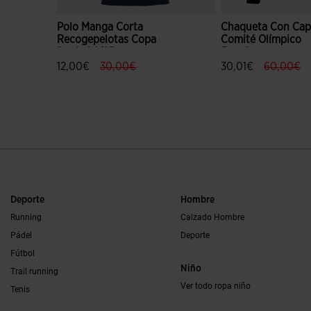
Polo Manga Corta
Chaqueta Con Ca
Recogepelotas Copa
Comité Olímpico
Davis 24/25
Español
label.price.reduced.from
label.price.to
label.pri
la
12,00€
30,00€
30,01€
60,00€
5 sobre 5 de valoración de clientes
3,9 sobre 5 de valo
Deporte
Hombre
Running
Calzado Hombre
Pádel
Deporte
Fútbol
Niño
Trail running
Ver todo ropa niño
Tenis