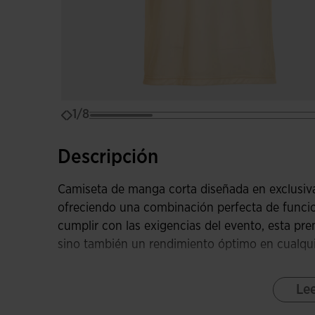
1/8
Descripción
Camiseta de manga corta diseñada en exclusiva
ofreciendo una combinación perfecta de funcion
cumplir con las exigencias del evento, esta pre
sino también un rendimiento óptimo en cualqui
El diseño sublimado en las mangas aporta un to
Le
entre el resto de prendas deportivas. El cover
resistencia, evitando así las rozaduras y, propo