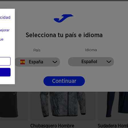
acidad
mejorar
Selecciona tu país e idioma
que
Idioma
País
Español
España
Continuar
Chubasquero Hombre
Sudadera Hom