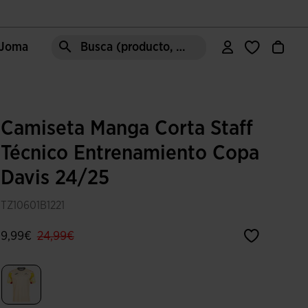
e Joma
Busca (producto, estilo, área, ect.)
Camiseta Manga Corta Staff
Técnico Entrenamiento Copa
Davis 24/25
TZ10601B1221
label.price.reduced.from
label.price.to
9,99€
24,99€