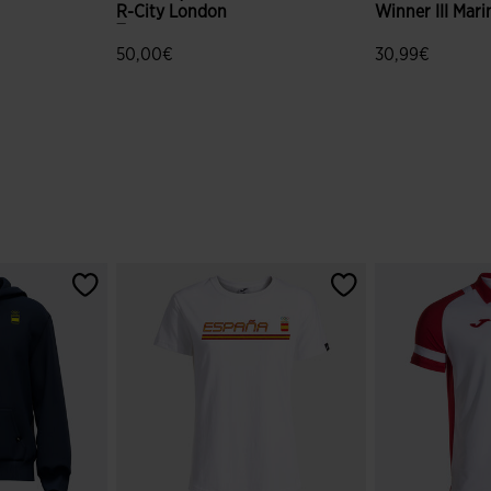
R-City London
Winner III Mari
Turquesa
50,00€
30,99€
ración de clientes
3,2 sobre 5 de valoración de clientes
3,2 sobre 5 de 