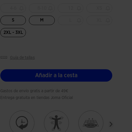
Seleccionado
4-6
8-10
12
XS
L
XL
S
M
2XL - 3XL
guía de tallas
Añadir a la cesta
Gastos de envío gratis a partir de 49€
Entrega gratuita en tiendas Joma Oficial