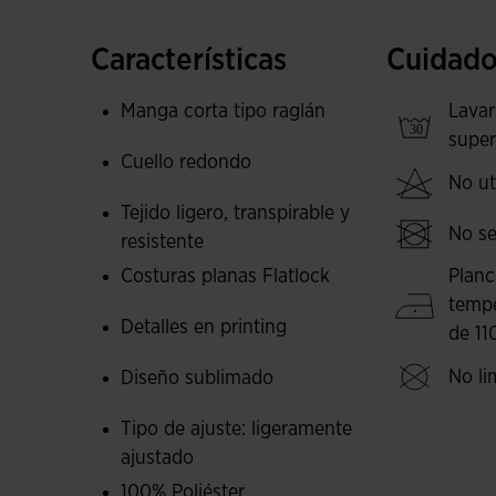
Fabricada al 100% en poliéster interlock, esta c
Características
Cuidado
resistencia. El tejido es altamente transpirable
mantener la piel seca, incluso en situaciones de
Manga corta tipo raglán
Lavar
costuras planas con tecnología FLATLOCK minimi
super
Cuello redondo
un confort superior durante todo el día.
No uti
Tejido ligero, transpirable y
Esta camiseta es una pieza esencial para el st
No se
resistente
rendimiento y confort durante la Copa Davis, co
espíritu del evento.
Costuras planas Flatlock
Planc
temp
Logotipo de Joma y Copa Davis en printing y s
Detalles en printing
de 11
No li
Diseño sublimado
Tipo de ajuste: ligeramente
ajustado
100% Poliéster