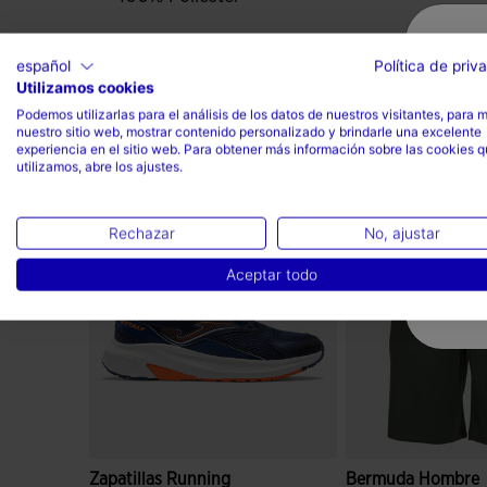
español
Política de priv
Utilizamos cookies
Podemos utilizarlas para el análisis de los datos de nuestros visitantes, para 
nuestro sitio web, mostrar contenido personalizado y brindarle una excelente
experiencia en el sitio web. Para obtener más información sobre las cookies 
Completa el look
utilizamos, abre los ajustes.
Rechazar
No, ajustar
Aceptar todo
Zapatillas Running
Bermuda Hombre