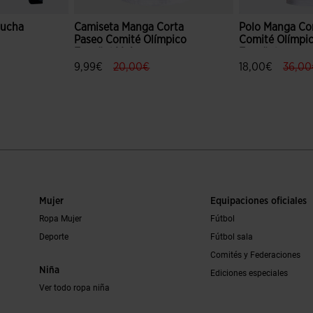
pucha
Camiseta Manga Corta
Polo Manga Co
Paseo Comité Olímpico
Comité Olímpi
Español Mujer
Español
ce.reduced.from
bel.price.to
label.price.reduced.from
label.price.to
label.
9,99€
20,00€
18,00€
36,00
ración de clientes
3,5 sobre 5 de valoración de clientes
5 sobre 5 de va
Mujer
Equipaciones oficiales
Ropa Mujer
Fútbol
Deporte
Fútbol sala
Comités y Federaciones
Niña
Ediciones especiales
Ver todo ropa niña