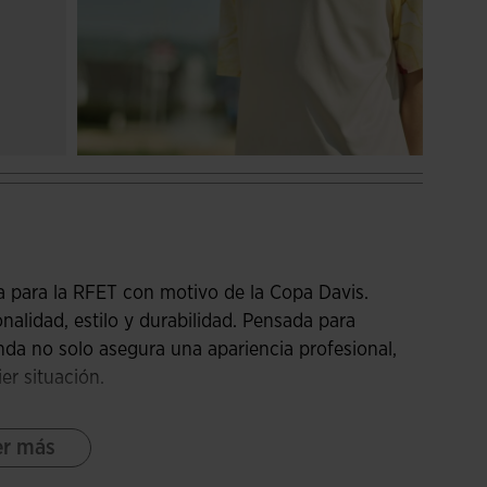
 para la RFET con motivo de la Copa Davis.
alidad, estilo y durabilidad. Pensada para
nda no solo asegura una apariencia profesional,
er situación.
que de originalidad y sofisticación, destacando
er más
 tape elástico añade un extra de comodidad y
rcionando un ajuste seguro y flexible.