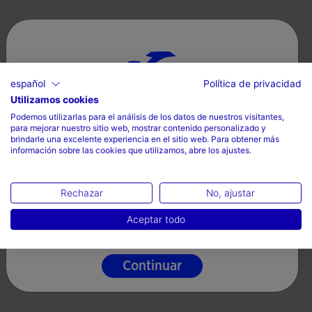
español
Política de privacidad
Utilizamos cookies
Selecciona tu país e idioma
Podemos utilizarlas para el análisis de los datos de nuestros visitantes,
para mejorar nuestro sitio web, mostrar contenido personalizado y
País
brindarle una excelente experiencia en el sitio web. Para obtener más
información sobre las cookies que utilizamos, abre los ajustes.
España
Idioma
Rechazar
No, ajustar
Español
Aceptar todo
Continuar