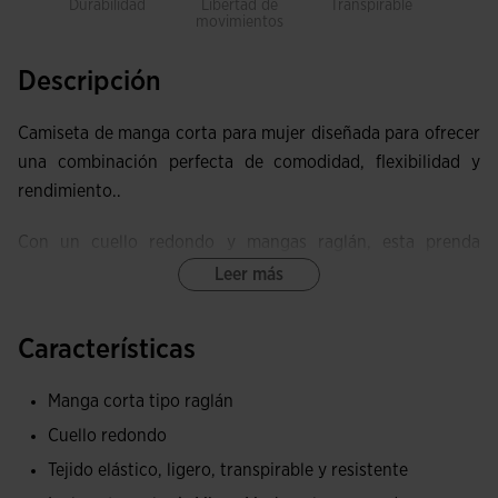
Durabilidad
Libertad de
Transpirable
Lig
movimientos
Descripción
Camiseta de manga corta para mujer diseñada para ofrecer
una combinación perfecta de comodidad, flexibilidad y
rendimiento..
Con un cuello redondo y mangas raglán, esta prenda
garantiza libertad de movimiento en todo momento,
Leer más
permitiendo que los jugadores realicen cada acción con
agilidad y confort.
Características
El tejido principal es altamente resistente y ligero,
Manga corta tipo raglán
ofreciendo una gran durabilidad sin sacrificar la
Cuello redondo
comodidad. Además, cuenta con una excelente capacidad
de transpiración, manteniendo el cuerpo seco incluso
Tejido elástico, ligero, transpirable y resistente
durante los momentos de mayor esfuerzo físico. Las axilas