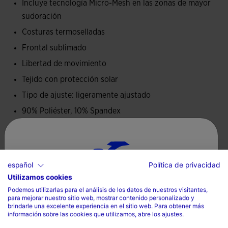
Incluye tecnología Micro-Mesh en las zonas de mayor
días soleados.
sudoración
Costuras termoselladas
Diseño sublimado. Logotipo Joma en printing de goma.
Frontal sublimado
Libertad de movimiento
Tejido con protección solar
Tipo de ajuste: ligeramente ajustado
90% Poliéster, 10% Spandex
Cuidados
español
Política de privacidad
Lavar a máquina sin superar 30 grados
Utilizamos cookies
Selecciona tu país e idioma
No utilizar lejía
Podemos utilizarlas para el análisis de los datos de nuestros visitantes,
para mejorar nuestro sitio web, mostrar contenido personalizado y
País
No secar a máquina
brindarle una excelente experiencia en el sitio web. Para obtener más
información sobre las cookies que utilizamos, abre los ajustes.
Planchar a temperatura máxima de 110 grados
España