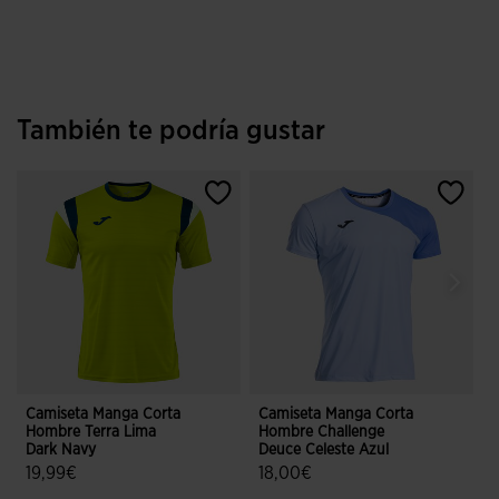
También te podría gustar
Camiseta Manga Corta
Camiseta Manga Corta
C
Hombre Terra Lima
Hombre Challenge
H
Dark Navy
Deuce Celeste Azul
19,99€
18,00€
4,6 sobre 5 de valoración de clientes
4,2 sobre 5 de valoración de client