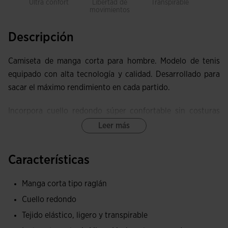
Ultra confort
Libertad de
Transpirable
Trans
movimientos
Descripción
Camiseta de manga corta para hombre. Modelo de tenis
equipado con alta tecnología y calidad. Desarrollado para
sacar el máximo rendimiento en cada partido.
Incorpora cuello redondo súper confortable sin costuras
gracias a la técnica de corte láser. Misma técnica usada en
Leer más
hombros y sisa para prevenir rozaduras.
Características
Patrón ergonómico, que se adapta a cada movimiento.
Manga corta tipo raglán
Elaborada con tejido elástico, ligero y transpirable, que
regula la acumulación de sudor y mantiene constante la
Cuello redondo
temperatura corporal durante la práctica deportiva. Su
Tejido elástico, ligero y transpirable
acabado con protección solar UV +30 protege la piel en