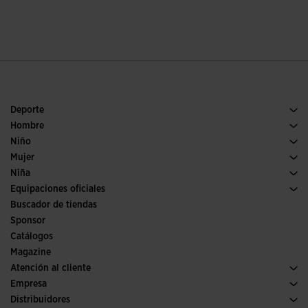
Deporte
Running
Hombre
Pádel
Calzado Hombre
Niño
Fútbol
Deporte
Ver todo ropa niño
Mujer
Trail running
Ropa Mujer
Niña
Tenis
Deporte
Ver todo ropa niña
Equipaciones oficiales
Fútbol
Buscador de tiendas
Fútbol sala
Sponsor
Comités y Federaciones
Catálogos
Ediciones especiales
Magazine
Atención al cliente
Condiciones de compra
Empresa
Transporte y entrega
Historia
Distribuidores