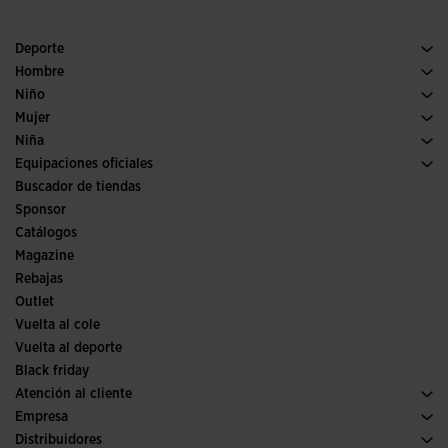
Deporte
Running
Hombre
Pádel
Calzado Hombre
Niño
Fútbol
Deporte
Ver todo ropa niño
Mujer
Trail running
Ropa Mujer
Niña
Tenis
Deporte
Ver todo ropa niña
Equipaciones oficiales
Fútbol
Buscador de tiendas
Fútbol sala
Sponsor
Comités y Federaciones
Catálogos
Ediciones especiales
Magazine
Rebajas
Outlet
Vuelta al cole
Vuelta al deporte
Black friday
Atención al cliente
Condiciones de compra
Empresa
Transporte y entrega
Historia
Distribuidores