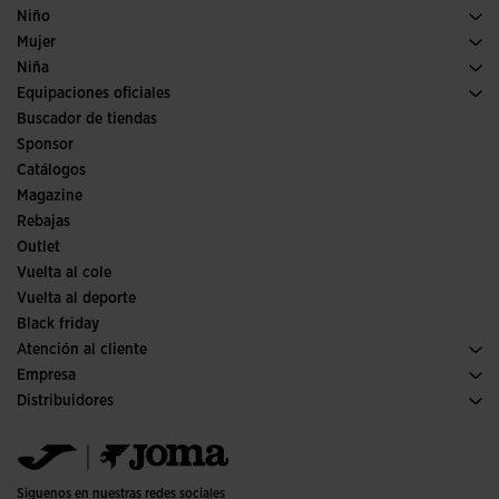
Pádel
Calzado Hombre
Niño
Fútbol
Deporte
Ver todo ropa niño
Mujer
Trail running
Ropa Mujer
Niña
Tenis
Deporte
Ver todo ropa niña
Equipaciones oficiales
Fútbol
Buscador de tiendas
Fútbol sala
Sponsor
Comités y Federaciones
Catálogos
Ediciones especiales
Magazine
Rebajas
Outlet
Vuelta al cole
Vuelta al deporte
Black friday
Atención al cliente
Condiciones de compra
Empresa
Transporte y entrega
Historia
Distribuidores
Devoluciones
Código de conducta
Almacén distribuidores
Guía de tallas
Política de calidad y medio ambiente
Jomanet
Preguntas frecuentes
Trabaja con nosotros
Área marketing
Contacto
Proyectos subvencionados
Contacto
Siguenos en nuestras redes sociales