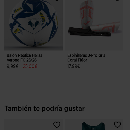
Balón Réplica Hellas
Espinilleras J-Pro Gris
Verona FC 25/26
Coral Flúor
label.price.reduced.from
label.price.to
9,99€
25,00€
17,99€
4,7 sobre 5 de valoración de clientes
5 sobre 5 de valoración de cliente
También te podría gustar