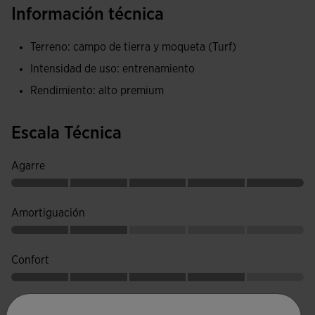
Información técnica
Suela de caucho DURABILITY con alta resistencia al
desgaste por abrasión y agarre a la superficie. Presenta
Terreno: campo de tierra y moqueta (Turf)
estructura multitaco, que minimiza la presión de la pisada y
Intensidad de uso: entrenamiento
garantiza un buen apoyo.
Rendimiento: alto premium
Escala Técnica
Agarre
Amortiguación
Confort
Estabilidad