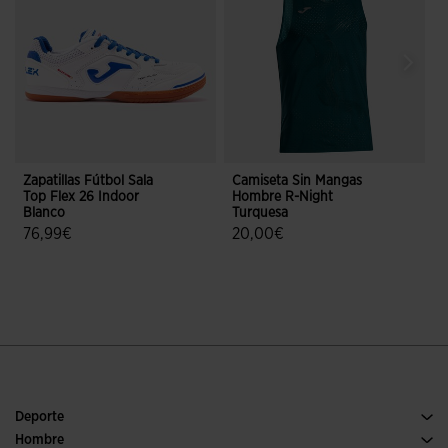
Zapatillas Fútbol Sala
Camiseta Sin Mangas
B
Top Flex 26 Indoor
Hombre R-Night
2
Blanco
Turquesa
T
76,99€
20,00€
4,6 sobre 5 de valoración de clientes
3,7 sobre 5 de valoración de client
Deporte
Running
Hombre