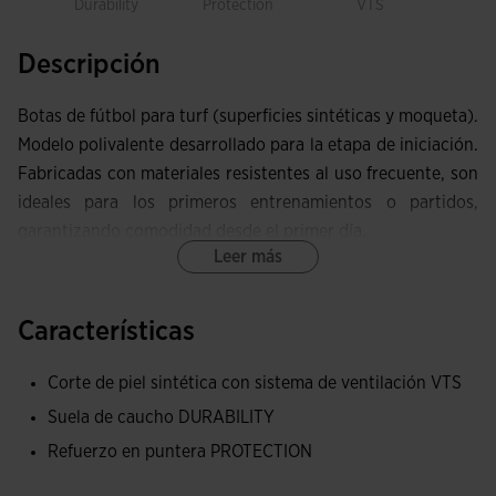
Durability
Protection
VTS
Descripción
Botas de fútbol para turf (superficies sintéticas y moqueta).
Modelo polivalente desarrollado para la etapa de iniciación.
Fabricadas con materiales resistentes al uso frecuente, son
ideales para los primeros entrenamientos o partidos,
garantizando comodidad desde el primer día.
Leer más
Upper fabricado en su mayoría con sintético, un material
que aporta resistencia y buen contacto con el balón,
Características
perfecto para empezar en el futsal. Para mejorar la
ventilación del sudor, se han incluido pequeñas
Corte de piel sintética con sistema de ventilación VTS
perforaciones del sistema VTS. Esta tecnología reduce la
Suela de caucho DURABILITY
acumulación de calor dentro de las zapatillas.
Refuerzo en puntera PROTECTION
Pieza PROTECTION en la puntera.