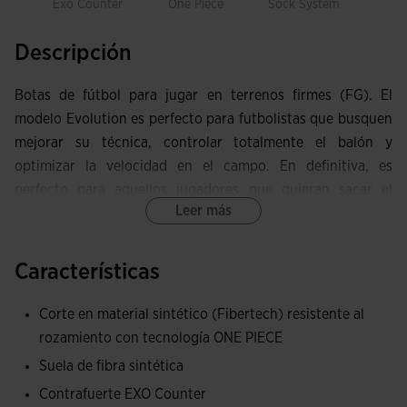
Exo Counter
One Piece
Sock System
Descripción
Botas de fútbol para jugar en terrenos firmes (FG). El
modelo Evolution es perfecto para futbolistas que busquen
mejorar su técnica, controlar totalmente el balón y
optimizar la velocidad en el campo. En definitiva, es
perfecto para aquellos jugadores que quieran sacar el
Leer más
máximo partido a unas botas polivalentes.
Upper fabricado en piel sintética. Este material destaca por
Características
su ligereza y durabilidad frente al desgaste, acompañado
por un llamativo print. La construcción ONE PIECE elimina
Corte en material sintético (Fibertech) resistente al
las costuras del corte, haciéndolo más liviano y cómodo. El
rozamiento con tecnología ONE PIECE
cuello SOCK SYSTEM ofrece una adaptación excelente al
Suela de fibra sintética
pie.
Contrafuerte EXO Counter