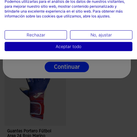
Podemos utilizarlas para el análisis de los datos de nuestros visitantes,
para mejorar nuestro sitio web, mostrar contenido personalizado y
País
brindarle una excelente experiencia en el sitio web. Para obtener más
Velocidad
información sobre las cookies que utilizamos, abre los ajustes.
España
Idioma
Rechazar
No, ajustar
Español
Aceptar todo
Completa el look
Continuar
Guantes Portero Fútbol
Area 24 Rojo Marino