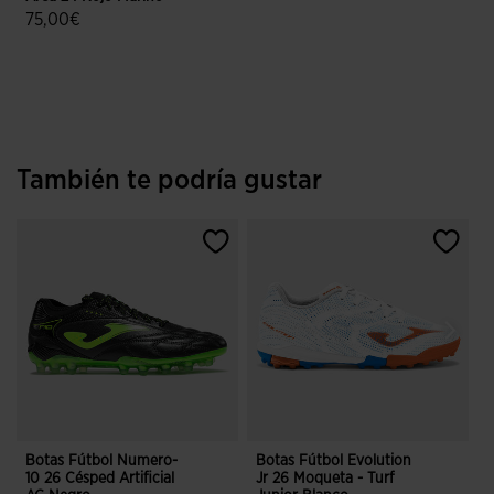
75,00€
5 sobre 5 de valoración de clientes
También te podría gustar
Botas Fútbol Numero-
Botas Fútbol Evolution
P
10 26 Césped Artificial
Jr 26 Moqueta - Turf
B