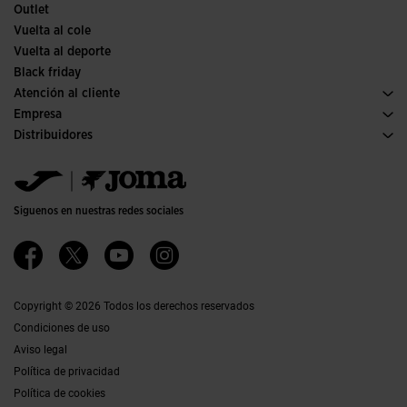
Outlet
Vuelta al cole
Vuelta al deporte
Black friday
Atención al cliente
Condiciones de compra
Empresa
Transporte y entrega
Historia
Distribuidores
Devoluciones
Código de conducta
Almacén distribuidores
Guía de tallas
Política de calidad y medio ambiente
Jomanet
Preguntas frecuentes
Trabaja con nosotros
Área marketing
Contacto
Proyectos subvencionados
Contacto
Siguenos en nuestras redes sociales
Accesibilidad
Afiliados
Canal ético
Copyright © 2026 Todos los derechos reservados
Condiciones de uso
Aviso legal
Política de privacidad
Política de cookies