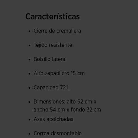
Se han incorporado dos asas con refuerzo acolc
Características
mano, y otra correa tipo bandolera desmontabl
Cierre de cremallera
Logotipo Joma en printing.
Tejido resistente
Medidas: alto 52 cm x ancho 54 cm x fondo 32
Bolsillo lateral
Capacidad: 72 L
Alto zapatillero 15 cm
Capacidad 72 L
Dimensiones: alto 52 cm x
ancho 54 cm x fondo 32 cm
Asas acolchadas
Correa desmontable