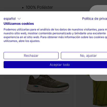
100% Poliéster
español
Política de priv
Utilizamos cookies
Podemos utilizarlas para el análisis de los datos de nuestros visitantes, para 
nuestro sitio web, mostrar contenido personalizado y brindarle una excelente
experiencia en el sitio web. Para obtener más información sobre las cookies 
utilizamos, abre los ajustes.
Completa el look
Rechazar
No, ajustar
Aceptar todo