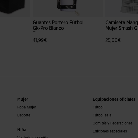
Guantes Portero Fútbol
Camiseta Mang
Gk-Pro Blanco
Mujer Smash G
or
Turquesa
41,99€
25,00€
ración de clientes
4,9 sobre 5 de valoración de clientes
4,8 sobre 5 de 
Mujer
Equipaciones oficiales
Ropa Mujer
Fútbol
Deporte
Fútbol sala
Comités y Federaciones
Niña
Ediciones especiales
Ver todo ropa niña