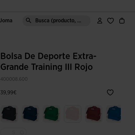
e Joma
Busca (producto, estilo, área, ect.)
Bolsa De Deporte Extra-
Grande Training III Rojo
400008.600
39,99€
Seleccionado
S