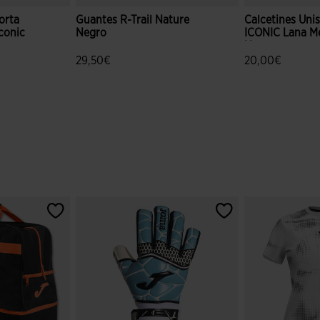
orta
Guantes R-Trail Nature
Calcetines Uni
conic
Negro
ICONIC Lana M
Negro
29,50€
20,00€
ración de clientes
4,3 sobre 5 de valoración de clientes
3,5 sobre 5 de 