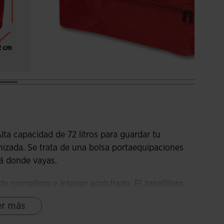
lta capacidad de 72 litros para guardar tu
nizada. Se trata de una bolsa portaequipaciones
á donde vayas.
e cremallera e interior acolchado. El zapatillero
 en este caso. Está forrado con tejido resistente e
er más
llo lateral para dotar a la bolsa de un especio