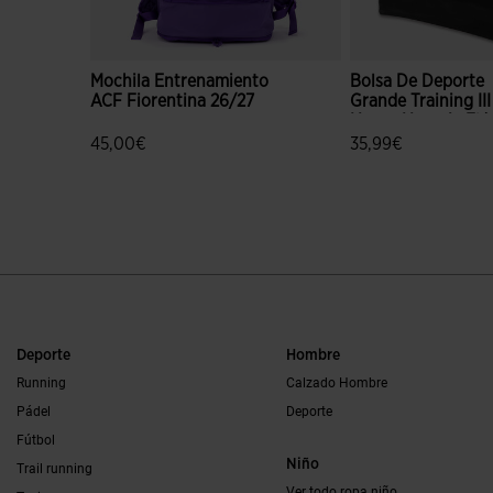
Mochila Entrenamiento
Bolsa De Deporte
ACF Fiorentina 26/27
Grande Training III
Negro Naranja Flú
45,00€
35,99€
3,1 sobre 5 de valoración de clientes
3,3 sobre 5 de valo
Deporte
Hombre
Running
Calzado Hombre
Pádel
Deporte
Fútbol
Niño
Trail running
Ver todo ropa niño