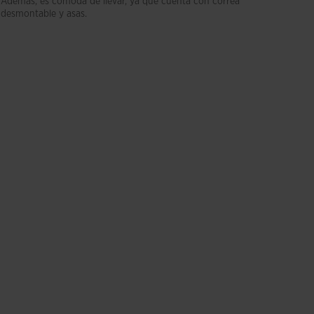
Además, es cómoda de llevar, ya que cuenta con correa
desmontable y asas.