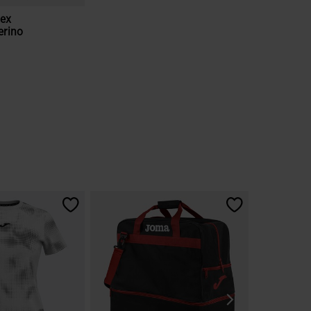
sex
erino
valoración de clientes