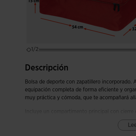
1/2
Descripción
Bolsa de deporte con zapatillero incorporado. A
equipación completa de forma eficiente y orga
muy práctica y cómoda, que te acompañará all
Incluye un compartimento principal con cierre d
inferior también se cierra con cremallera, doble
Le
impermeable. Igualmente, lleva un pequeño bolsi
extra.