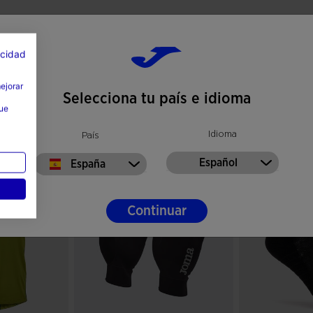
acidad
mejorar
Selecciona tu país e idioma
que
Idioma
País
Español
España
Continuar