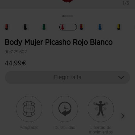
1/5
Seleccionado
Body Mujer Picasho Rojo Blanco
903129.602
44,99€
Elegir talla
Adaptable
Durabilidad
Libertad de
Trans
movimientos