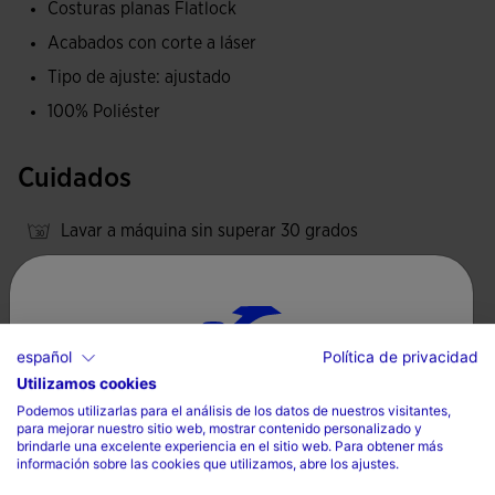
Costuras planas Flatlock
la acumulación de humedad.
Acabados con corte a láser
Logotipo Joma en printing.
Tipo de ajuste: ajustado
100% Poliéster
Cuidados
Lavar a máquina sin superar 30 grados
No utilizar lejía
No secar a máquina
Planchar a temperatura máxima de 110 grados
español
Política de privacidad
No limpiar en seco
Utilizamos cookies
Selecciona tu país e idioma
Podemos utilizarlas para el análisis de los datos de nuestros visitantes,
para mejorar nuestro sitio web, mostrar contenido personalizado y
País
brindarle una excelente experiencia en el sitio web. Para obtener más
información sobre las cookies que utilizamos, abre los ajustes.
España