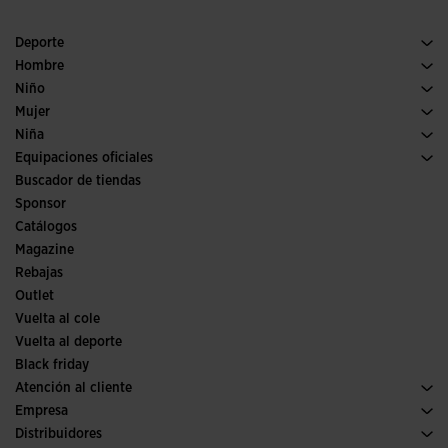
Deporte
Running
Hombre
Pádel
Calzado Hombre
Niño
Fútbol
Deporte
Ver todo ropa niño
Mujer
Trail running
Ropa Mujer
Niña
Tenis
Deporte
Ver todo ropa niña
Equipaciones oficiales
Fútbol
Buscador de tiendas
Fútbol sala
Sponsor
Comités y Federaciones
Catálogos
Ediciones especiales
Magazine
Rebajas
Outlet
Vuelta al cole
Vuelta al deporte
Black friday
Atención al cliente
Condiciones de compra
Empresa
Transporte y entrega
Historia
Distribuidores