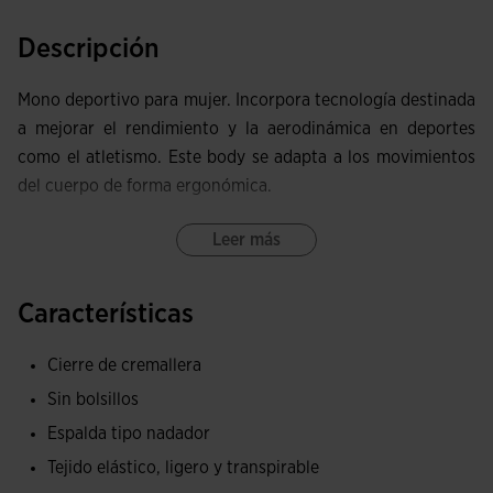
Descripción
Mono deportivo para mujer. Incorpora tecnología destinada
a mejorar el rendimiento y la aerodinámica en deportes
como el atletismo. Este body se adapta a los movimientos
del cuerpo de forma ergonómica.
Parte superior con media cremallera invisible incorporada
Leer más
para que la deportista pueda ponérselo y quitárselo con
facilidad. Acabados en corte láser para eliminar las zonas
Características
de fricción y no añadir peso extra a la prenda.
Cierre de cremallera
Parte inferior elaborada con costuras planas FLATLOCK,
Sin bolsillos
que previene las rozaduras en la piel y eleva el confort.
Espalda tipo nadador
Desarrollado en su totalidad con tejido muy elástico, que
Tejido elástico, ligero y transpirable
funciona como una segunda piel. Su rápido secado regula