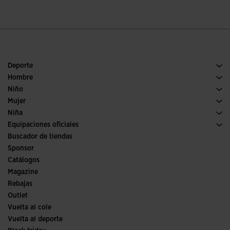
Deporte
Running
Hombre
Pádel
Calzado Hombre
Niño
Fútbol
Deporte
Ver todo ropa niño
Mujer
Trail running
Ropa Mujer
Niña
Tenis
Deporte
Ver todo ropa niña
Equipaciones oficiales
Fútbol
Buscador de tiendas
Fútbol sala
Sponsor
Comités y Federaciones
Catálogos
Ediciones especiales
Magazine
Rebajas
Outlet
Vuelta al cole
Vuelta al deporte