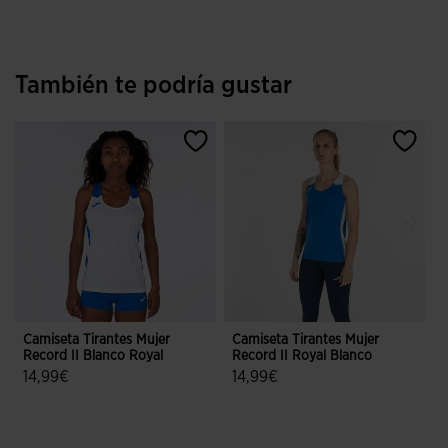
También te podría gustar
Camiseta Tirantes Mujer
Camiseta Tirantes Mujer
C
Record II Blanco Royal
Record II Royal Blanco
H
B
14,99€
14,99€
5 sobre 5 de valoración de clientes
5 sobre 5 de valoración de cliente