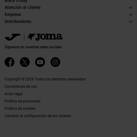
Black friday
Atención al cliente
Condiciones de compra
Empresa
Transporte y entrega
Historia
Distribuidores
Devoluciones
Código de conducta
Almacén distribuidores
Guía de tallas
Política de calidad y medio ambiente
Jomanet
Preguntas frecuentes
Trabaja con nosotros
Área marketing
Contacto
Proyectos subvencionados
Contacto
Siguenos en nuestras redes sociales
Accesibilidad
Afiliados
Canal ético
Copyright © 2026 Todos los derechos reservados
Condiciones de uso
Aviso legal
Política de privacidad
Política de cookies
Cambiar la configuración de las cookies