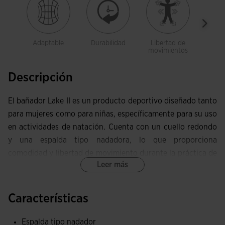
Adaptable
Durabilidad
Libertad de
Resist
movimientos
c
Descripción
El bañador Lake II es un producto deportivo diseñado tanto
para mujeres como para niñas, específicamente para su uso
en actividades de natación. Cuenta con un cuello redondo
y una espalda tipo nadadora, lo que proporciona
comodidad y libertad de movimiento durante la práctica de
Leer más
este deporte.
Este bañador está fabricado con materiales de alta calidad
Características
que le otorgan características de adaptabilidad y
elasticidad. Además, su diseño está pensado para su uso en
Espalda tipo nadador