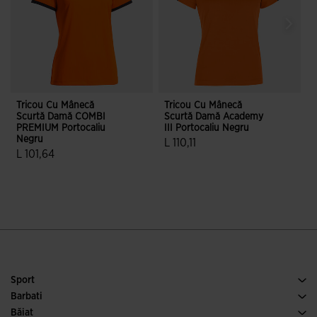
Tricou Cu Mânecă
Tricou Cu Mânecă
T
Scurtă Damă COMBI
Scurtă Damă Academy
PREMIUM Portocaliu
III Portocaliu Negru
P
Negru
L 110,11
L 101,64
4,2 din 5 evaluări ale clienților
3,3 din 5 evaluări ale clienților
Sport
Alergare
Barbati
Fotbal
Incalaminte Barbai
Băiat