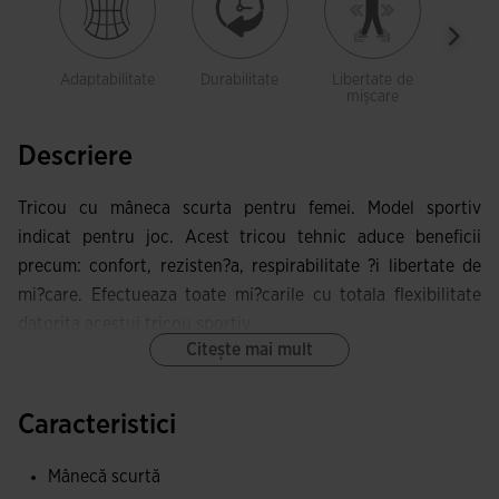
Adaptabilitate
Durabilitate
Libertate de
Respi
mișcare
Descriere
Tricou cu mâneca scurta pentru femei. Model sportiv
indicat pentru joc. Acest tricou tehnic aduce beneficii
precum: confort, rezisten?a, respirabilitate ?i libertate de
mi?care. Efectueaza toate mi?carile cu totala flexibilitate
datorita acestui tricou sportiv.
Citește mai mult
Dispune de guler rotund realizat din ?esatura de baza, cu
banda de acoperire elastica pe interior. Astfel, piesa se
Caracteristici
adapteaza în acea zona fara a limita mobilitatea, în plus
protejeaza împotriva irita?iilor pielii. Design seamless la
Mânecă scurtă
umeri care elimina cusaturile din locurile în care deranjeaza