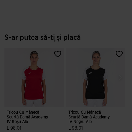
4,9 din 5 evaluări ale clienților
S-ar putea să-ți și placă
Tricou Cu Mânecă
Tricou Cu Mânecă
T
Scurtă Damă Academy
Scurtă Damă Academy
IV Roșu Alb
IV Negru Alb
I
L 98,01
L 98,01
L