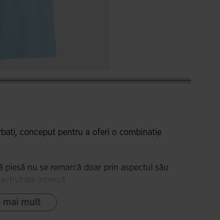
bați, conceput pentru a oferi o combinație
tă piesă nu se remarcă doar prin aspectul său
activitate intensă.
e mai mult
e zona gâtului, asigurând o potrivire confortabilă