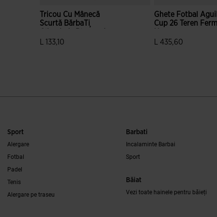
Tricou Cu Mânecă
Ghete Fotbal Agui
Scurtă BărbaȚi
Cup 26 Teren Fer
Olimpiada Bleumarin
Negru
L 133,10
L 435,60
5 din 5 evaluări ale clienților
3,3 din 5 evaluări al
Sport
Barbati
Alergare
Incalaminte Barbai
Fotbal
Sport
Padel
Băiat
Tenis
Vezi toate hainele pentru băieți
Alergare pe traseu