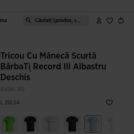
oma
Căutați (produs, stil, zonă, etc.)
Tricou Cu Mânecă Scurtă
BărbaȚi Record III Albastru
Deschis
104290.350
L 210,54