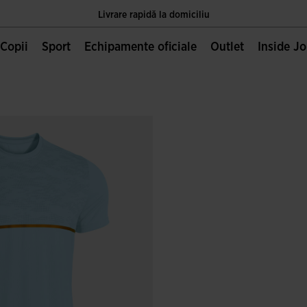
Livrare rapidă la domiciliu
Unica pagină oficială JOMA, deținută de Joma Sport S.A
Copii
Sport
Echipamente oficiale
Outlet
Inside J
Livrare rapidă la domiciliu
Unica pagină oficială JOMA, deținută de Joma Sport S.A
Livrare rapidă la domiciliu