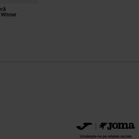
ecă
i Winner
gal Alb
ri ale clienților
Urmărește-ne pe rețelele sociale