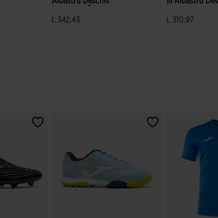
u
Albastru Deschis
III Albastru De
Bleumarin Închis
L 342,43
L 310,97
clienților
4,9 din 5 evaluări ale clienților
3,8 din 5 evaluă