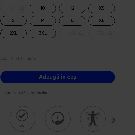
Selectat
8
10
12
XS
S
M
L
XL
4XL
5XL
2XL
3XL
ghid de mărimi
Adaugă în coș
Livrare rapidă la domiciliu