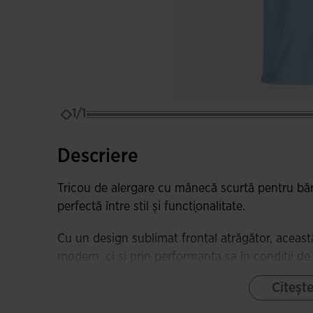
1/1
Descriere
Tricou de alergare cu mânecă scurtă pentru băr
perfectă între stil și funcționalitate.
Cu un design sublimat frontal atrăgător, aceas
modern, ci și prin performanța sa în condiții de 
Citeșt
Banda de pe guler adaugă un detaliu și întăreșt
și durabilă.