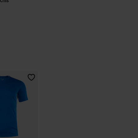
schis
ri ale clienților