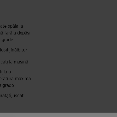
rantează o excelentă respirabilitate și elasticitate,
în timpul antrenamentelor intense. Materialul
care se potrivește perfect pe corp, oferind
ate spăla la
ă fară a depăși
 grade
osiți înălbitor
cați la mașină
i la o
eratură maximă
0 grade
rățați uscat