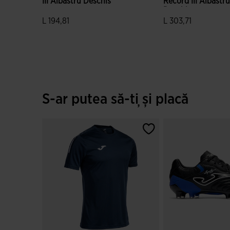
III Albastru Deschis
Record III Albastr
Deschis
L 194,81
L 303,71
5 din 5 evaluări ale clienților
5 din 5 evaluări ale 
S-ar putea să-ți și placă