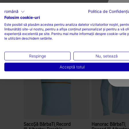
română
Politica de Confidenția
Folosim cookie-uri
Este posibil să plasăm acestea pentru analiza datelor vizitatorilor noștri, pentr
îmbunătăți site-ul nostru, pentru a afișa conținut personalizat și pentru a vă of
experiență excelentă pe site. Pentru mai multe informații despre cookie-urile 
le utilizăm deschidem setările.
Completează-ți look-ul
Respinge
Nu, setează
Acceptă totul
SacoȘă BărbaȚi Record
Hanorac BărbaȚi