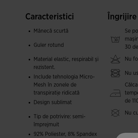
Fabricat dintr-un material de calitate, tricoul ga
Caracteristici
Îngrijire
permițând corpului să rămână răcoros și uscat 
butterfly mesh oferă o textură moale și ușoară 
Mânecă scurtă
Se po
libertate de mișcare fără restricții.
mașin
Guler rotund
30 de
Logo-ul Joma este imprimat.
Nu fol
Material elastic, respirabil și
rezistent.
Nu us
Include tehnologia Micro-
Mesh în zonele de
Călcaț
transpirație ridicată
temp
de 11
Design sublimat
Nu cu
Tip de potrivire: semi-
împrejmuit
92% Poliester, 8% Spandex