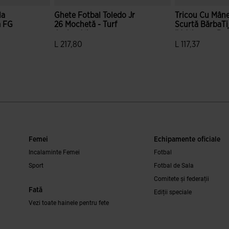
la
Ghete Fotbal Toledo Jr
Tricou Cu Mân
m FG
26 Mochetă - Turf
Scurtă BărbaȚ
Junior Albastru
IV Albastru Re
L 217,80
L 117,37
e clienților
5 din 5 evaluări ale clienților
3,6 din 5 evaluă
Femei
Echipamente oficiale
Incalaminte Femei
Fotbal
Sport
Fotbal de Sala
Comitete și federații
Fată
Ediții speciale
Vezi toate hainele pentru fete