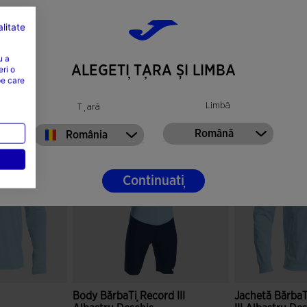
litate
u a
ALEGEȚI ȚARA ȘI LIMBA
eri o
pe care
Limbă
Țară
Română
România
Continuați
Body BărbaȚi Record III
Jachetă BărbaȚ