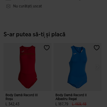
Nu curățați uscat
S-ar putea să-ți și placă
Body Damă Record III
Body Damă Record II
T
Roșu
Albastru Regal
S
label.price.reduced.
label.price.t
L 342,43
L 187,79
L 469,48