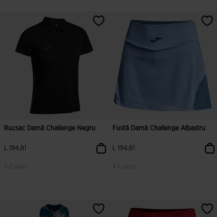
5 din 5 evaluări ale clienților
4,8 din 5 evaluări ale clienților
Rucsac Damă Challenge Negru
Fustă Damă Challenge Albastru
L 194,81
L 194,81
3 Culori
4 Culori
5 din 5 evaluări ale clienților
5 din 5 evaluări ale clienților