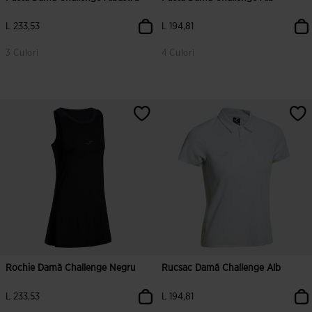
L 233,53
L 194,81
3 Culori
4 Culori
5 din 5 evaluări ale clienților
4,3 din 5 evaluări ale clienților
Rochie Damă Challenge Negru
Rucsac Damă Challenge Alb
L 233,53
L 194,81