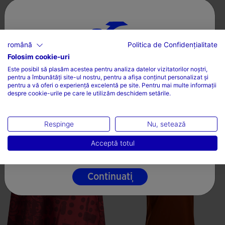
română
Politica de Confidențialitate
Folosim cookie-uri
ALEGEȚI ȚARA ȘI LIMBA
Rochie Damă Challenge Albastru
Rochie Damă Challenge Roșu
Este posibil să plasăm acestea pentru analiza datelor vizitatorilor noștri,
pentru a îmbunătăți site-ul nostru, pentru a afișa conținut personalizat și
Țară
L 233,53
L 310,97
pentru a vă oferi o experiență excelentă pe site. Pentru mai multe informații
despre cookie-urile pe care le utilizăm deschidem setările.
România
2 Culori
3 Culori
Limbă
Respinge
Nu, setează
4,1 din 5 evaluări ale clienților
5 din 5 evaluări ale clienților
Română
Acceptă totul
Continuați