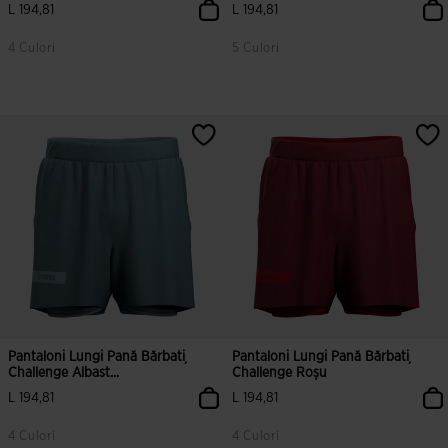
L 194,81
L 194,81
4 Culori
5 Culori
5 din 5 evaluări ale clienților
4,1 din 5 evaluări ale clienților
Pantaloni Lungi Pană Bărbați
Pantaloni Lungi Pană Bărbați
Challenge Albast...
Challenge Roșu
L 194,81
L 194,81
4 Culori
4 Culori