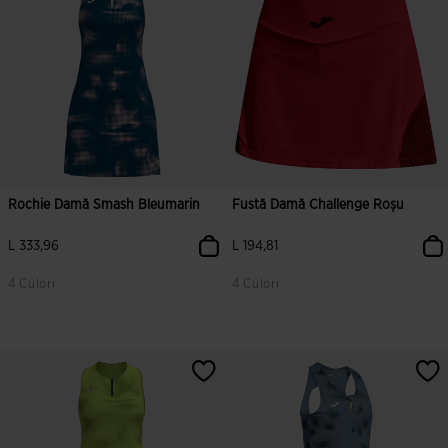
Rochie Damă Smash Bleumarin
Fustă Damă Challenge Roșu
L 333,96
L 194,81
4 Culori
4 Culori
4,6 din 5 evaluări ale clienților
3,1 din 5 evaluări ale clienților