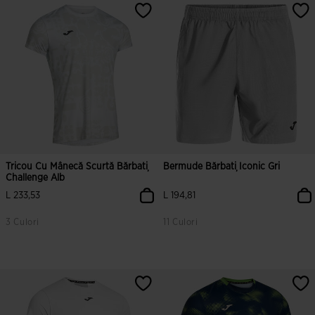
5 din 5 evaluări ale clienților
3,5 din 5 evaluări ale clienților
Tricou Cu Mânecă Scurtă Bărbați
Bermude Bărbați Iconic Gri
Challenge Alb
L 233,53
L 194,81
3 Culori
11 Culori
5 din 5 evaluări ale clienților
5 din 5 evaluări ale clienților