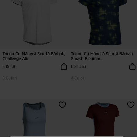
Tricou Cu Mânecă Scurtă Bărbați
Tricou Cu Mânecă Scurtă Bărbați
Challenge Alb
Smash Bleumar...
L 194,81
L 233,53
5 Culori
4 Culori
3,8 din 5 evaluări ale clienților
3,8 din 5 evaluări ale clienților