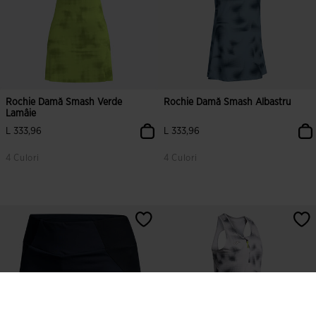
Rochie Damă Smash Verde
Rochie Damă Smash Albastru
Lamâie
L 333,96
L 333,96
4 Culori
4 Culori