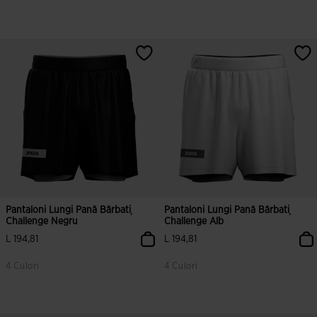
3,1 din 5 evaluări ale clienților
4 din 5 evaluări ale clienților
Pantaloni Lungi Pană Bărbați
Pantaloni Lungi Pană Bărbați
Challenge Negru
Challenge Alb
L 194,81
L 194,81
4 Culori
4 Culori