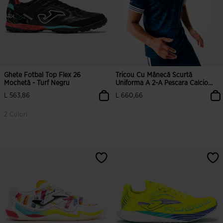
Ghete Fotbal Top Flex 26
Tricou Cu Mânecă Scurtă
Mochetă - Turf Negru
Uniforma A 2-A Pescara Calcio
1936 26/27
L 563,86
L 660,66
2 Culori