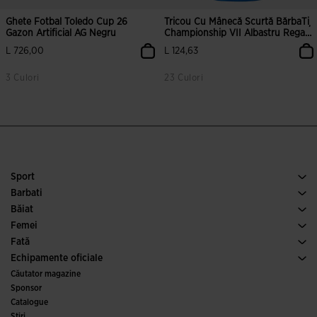
Ghete Fotbal Toledo Cup 26
Tricou Cu Mânecă Scurtă BărbaȚi
Gazon Artificial AG Negru
Championship VII Albastru Regal
Alb
L 726,00
L 124,63
3 Culori
23 Culori
Sport
Alergare
Barbati
Fotbal
Incalaminte Barbai
Băiat
Padel
Sport
Vezi toate hainele pentru băieți
Femei
Tenis
Incalaminte Femei
Fată
Alergare pe traseu
Sport
Vezi toate hainele pentru fete
Echipamente oficiale
Fotbal
Căutator magazine
Fotbal de Sala
Sponsor
Comitete și federații
Catalogue
Ediții speciale
Stiri