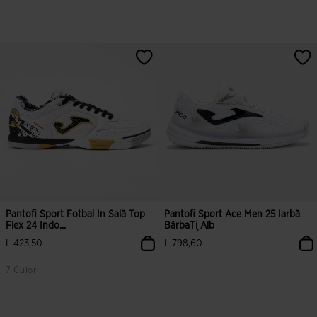
Pantofi Sport Fotbal În Sală Top
Pantofi Sport Ace Men 25 Iarbă
Flex 24 Indo...
BărbaȚi Alb
L 423,50
L 798,60
7 Culori