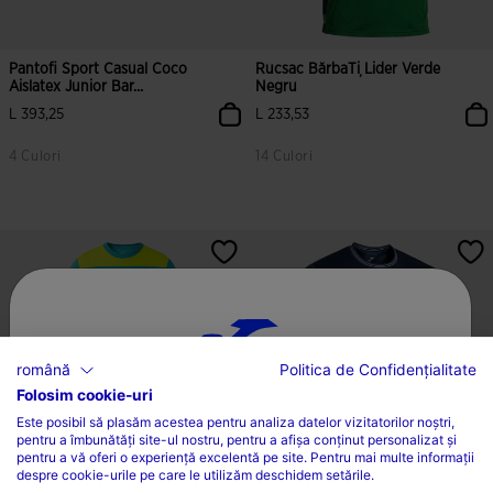
Pantofi Sport Casual Coco
Rucsac BărbaȚi Lider Verde
Aislatex Junior Bar...
Negru
L 393,25
L 233,53
4 Culori
14 Culori
română
Politica de Confidențialitate
Folosim cookie-uri
ALEGEȚI ȚARA ȘI LIMBA
Este posibil să plasăm acestea pentru analiza datelor vizitatorilor noștri,
pentru a îmbunătăți site-ul nostru, pentru a afișa conținut personalizat și
Țară
pentru a vă oferi o experiență excelentă pe site. Pentru mai multe informații
despre cookie-urile pe care le utilizăm deschidem setările.
România