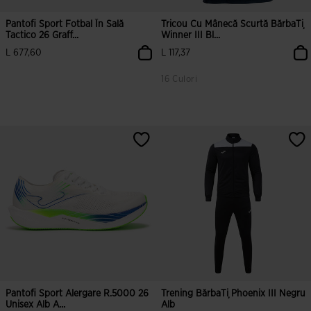
Pantofi Sport Fotbal În Sală
Tricou Cu Mânecă Scurtă BărbaȚi
Tactico 26 Graff...
Winner III Bl...
L 677,60
L 117,37
16 Culori
Pantofi Sport Alergare R.5000 26
Trening BărbaȚi Phoenix III Negru
Unisex Alb A...
Alb