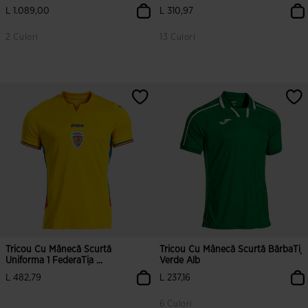
L 1.089,00
L 310,97
2 Culori
13 Culori
Tricou Cu Mânecă Scurtă
Tricou Cu Mânecă Scurtă BărbaȚi
Uniforma 1 FederaȚia ...
Verde Alb
L 482,79
L 237,16
6 Culori