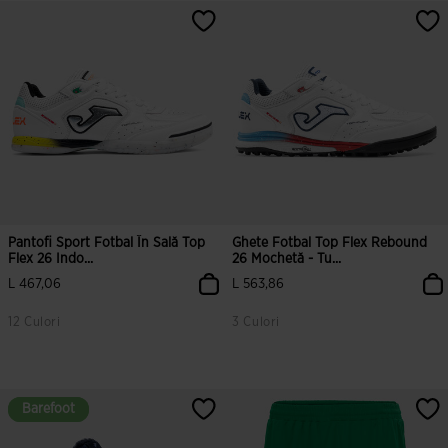
Pantofi Sport Fotbal În Sală Top
Ghete Fotbal Top Flex Rebound
Flex 26 Indo...
26 Mochetă - Tu...
L 467,06
L 563,86
12 Culori
3 Culori
Barefoot
Barefoot