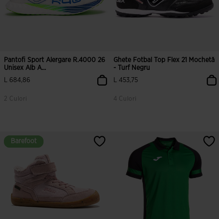
Pantofi Sport Alergare R.4000 26
Ghete Fotbal Top Flex 21 Mochetă
Unisex Alb A...
- Turf Negru
L 684,86
L 453,75
2 Culori
4 Culori
Barefoot
Barefoot