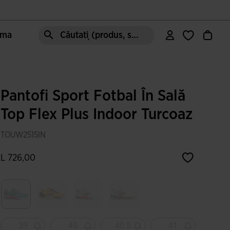
oma
Căutați (produs, stil, zonă, etc.)
Pantofi Sport Fotbal În Sală
Top Flex Plus Indoor Turcoaz
TOUW2515IN
L 726,00
Selectat
39
40
40.5
41