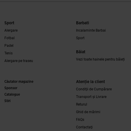
Sport
Barbati
Alergare
Incalaminte Barbai
Fotbal
Sport
Padel
Băiat
Tenis
Vezi toate hainele pentru băieți
Alergare pe traseu
Căutator magazine
Atenţie la client
Sponsor
Condiţii de Cumpărare
Catalogue
Transport și Livrare
Stiri
Returul
Ghid de mărimi
FAQs
Contactaţi