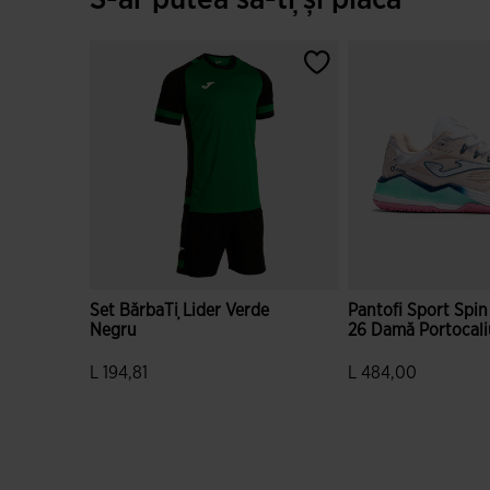
S-ar putea să-ți și placă
Set BărbaȚi Lider Verde
Pantofi Sport Spin
Negru
26 Damă Portocali
L 194,81
L 484,00
4,9 din 5 evaluări ale clienților
3,4 din 5 evaluări al