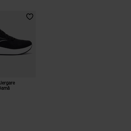
Alergare
 Damă
 ale clienților