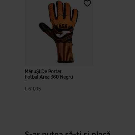
MănuȘi De Portar
Fotbal Area 360 Negru
Portocaliu
L 611,05
4,3 din 5 evaluări ale clienților