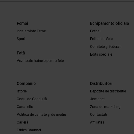
Femei
Echipamente oficiale
Incalaminte Femei
Fotbal
Sport
Fotbal de Sala
Comitete și federații
Fată
Ediții speciale
Vezi toate hainele pentru fete
Companie
Distribuitori
Istorie
Depozite de distribuţie
Codul de Conduită
Jomanet
Canal etic
Zona de marketing
Politica de calitate și de mediu
Contactaţi
Carieră
Affiliates
Ethics Channel