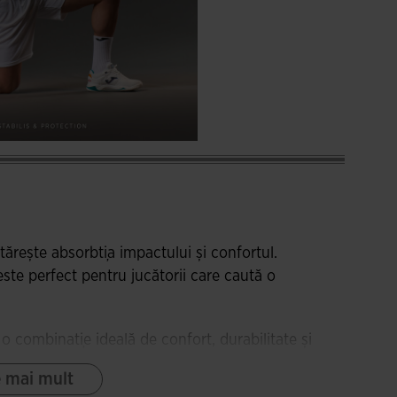
tărește absorbția impactului și confortul.
este perfect pentru jucătorii care caută o
 o combinație ideală de confort, durabilitate și
lă la picior, îmbunătățind sensibilitatea și
e mai mult
area, minimizând riscul de bătături. Ventilația