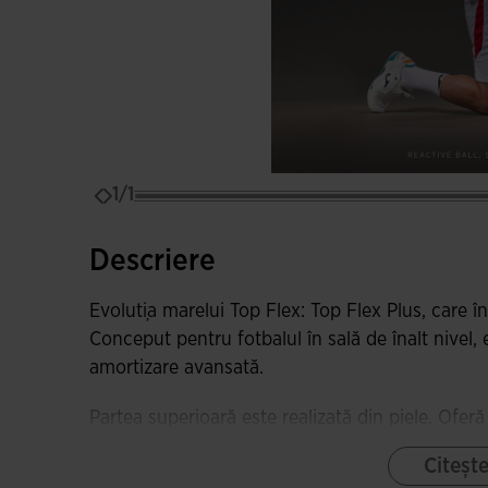
1/1
Descriere
Evoluția marelui Top Flex: Top Flex Plus, care în
Conceput pentru fotbalul în sală de înalt nivel, 
amortizare avansată.
Partea superioară este realizată din piele. Oferă
flexibilitate. Acest lucru permite o adaptare tota
Citeșt
controlul mingii. Suprafața sa moale reduce frec