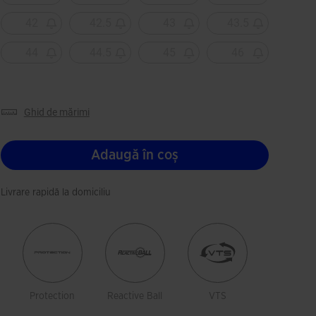
42
42.5
43
43.5
44
44.5
45
46
ghid de mărimi
Adaugă în coș
Livrare rapidă la domiciliu
Protection
Reactive Ball
VTS