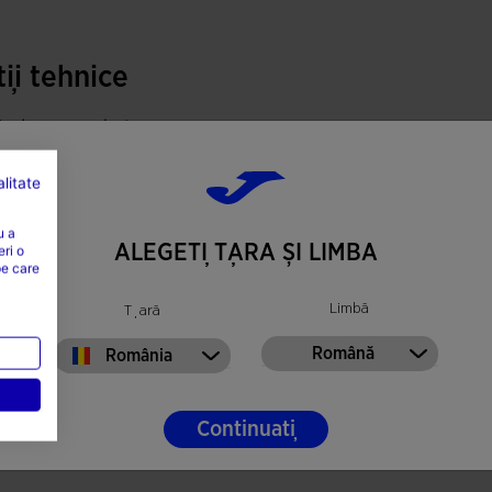
erforare VTS.
ii tehnice
teriale, combinând REACTIVE BALL și phylon.
ted sau parchet
astre mai amortizate, ce generează o răspuns
întărește stabilitatea și reactivitatea pantofului.
litate
ță: înaltă
moplastică și semirigidă proiectată pentru a oferi
u a
ALEGEȚI ȚARA ȘI LIMBA
eri o
ziționarea sa strategică ajută la menținerea
pe care
ar în mișcările laterale și schimbările de direcție.
Limbă
Țară
tă la abraziune și calitate. Se aderă la terenurile
Română
România
Continuați