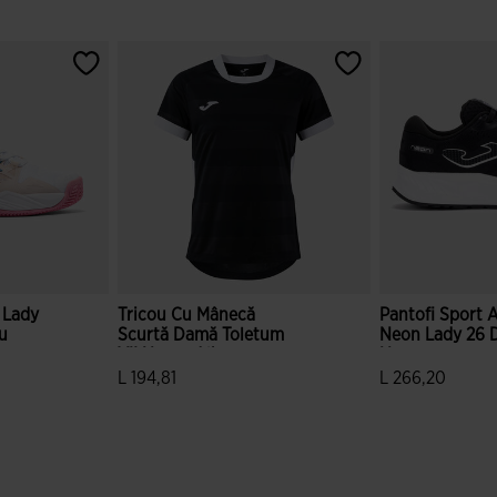
 Lady
Tricou Cu Mânecă
Pantofi Sport 
u
Scurtă Damă Toletum
Neon Lady 26
VII Negru Alb
Negru
L 194,81
L 266,20
e clienților
5 din 5 evaluări ale clienților
5 din 5 evaluări