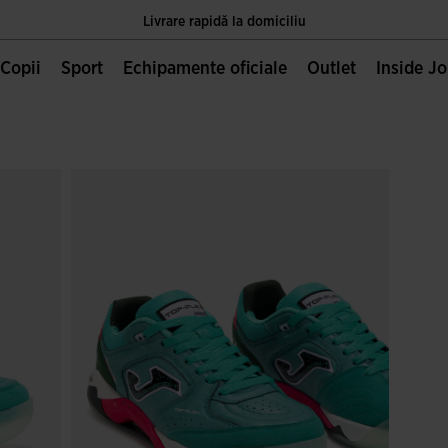
Livrare rapidă la domiciliu
Unica pagină oficială JOMA, deținută de Joma Sport S.A
Copii
Sport
Echipamente oficiale
Outlet
Inside J
Livrare rapidă la domiciliu
Unica pagină oficială JOMA, deținută de Joma Sport S.A
Livrare rapidă la domiciliu