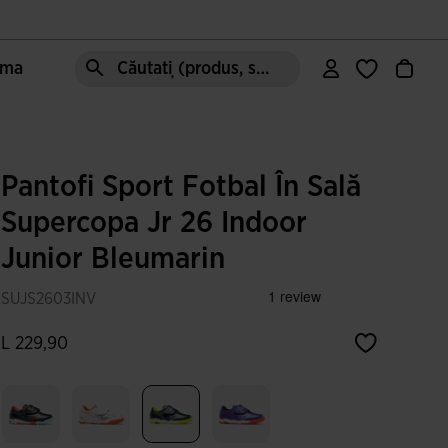
oma
Căutați (produs, stil, zonă, etc.)
Pantofi Sport Fotbal În Sală
Supercopa Jr 26 Indoor
Junior Bleumarin
SUJS2603INV
L 229,90