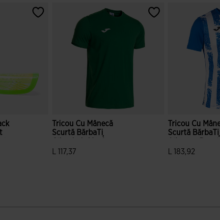
ack
Tricou Cu Mânecă
Tricou Cu Mân
t
Scurtă BărbaȚi
Scurtă BărbaȚi I
nt
Olimpiada Verde
Albastru Regal
L 117,37
L 183,92
e clienților
3,9 din 5 evaluări ale clienților
4,3 din 5 evaluă