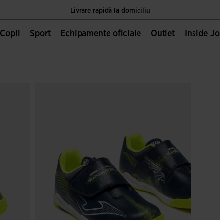
Livrare rapidă la domiciliu
Unica pagină oficială JOMA, deținută de Joma Sport S.A
Copii
Sport
Echipamente oficiale
Outlet
Inside J
Livrare rapidă la domiciliu
Unica pagină oficială JOMA, deținută de Joma Sport S.A
Livrare rapidă la domiciliu