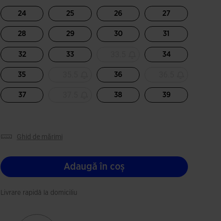
Selectat
24
25
26
27
28
29
30
31
33.5
32
33
34
35.5
36.5
35
36
37.5
37
38
39
ghid de mărimi
Adaugă în coș
Livrare rapidă la domiciliu