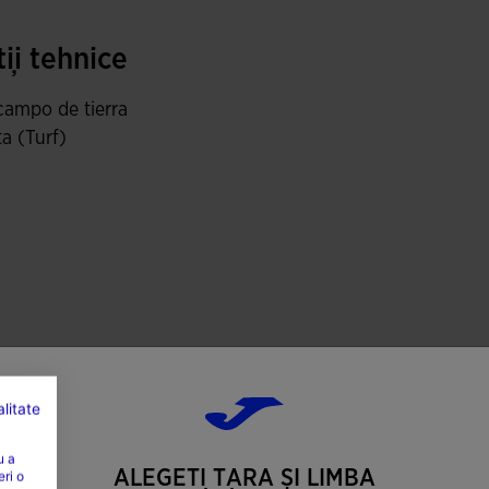
are reduce presiunea la contactul cu solul ?i
ii tehnice
campo de tierra
a (Turf)
litate
u a
ALEGEȚI ȚARA ȘI LIMBA
eri o