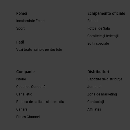
Femei
Echipamente oficiale
Incalaminte Femei
Fotbal
Sport
Fotbal de Sala
Comitete și federații
Fată
Ediții speciale
Vezi toate hainele pentru fete
Companie
Distribuitori
Istorie
Depozite de distribuţie
Codul de Conduită
Jomanet
Canal etic
Zona de marketing
Politica de calitate și de mediu
Contactaţi
Carieră
Affiliates
Ethics Channel