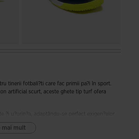
u tinerii fotbali?ti care fac primii pa?i în sport.
 artificial scurt, aceste ghete tip turf ofera
ate ?i u?urin?a, adaptându-se perfect exigen?elor
e mai mult
itate, cu buna rezisten?a la uzura prin abraziune ?