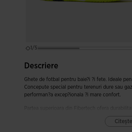
1/5
Descriere
Ghete de fotbal pentru baie?i ?i fete. Ideale pentr
Concepute special pentru terenuri dure sau gazon
performan?a excep?ionala ?i mare confort.
Partea superioara din Fibertech ofera durabilit
jocului ?i ritmului activ al copiilor.
Citeșt
Talpa este din cauciuc DURABILITY de înalta cal