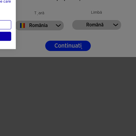
pe care
Limbă
Țară
Română
România
Continuați