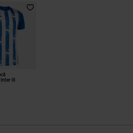
ecă
nter III
 Alb
ri ale clienților