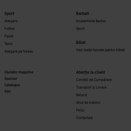
Sport
Barbati
Alergare
Incalaminte Barbai
Fotbal
Sport
Padel
Băiat
Tenis
Vezi toate hainele pentru băieți
Alergare pe traseu
Căutator magazine
Atenţie la client
Sponsor
Condiţii de Cumpărare
Catalogue
Transport și Livrare
Stiri
Returul
Ghid de mărimi
FAQs
Contactaţi