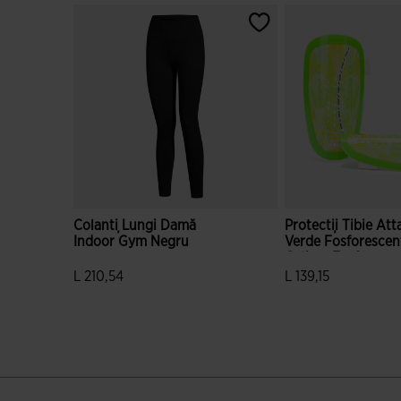
Colanți Lungi Damă
Protecții Tibie Att
Indoor Gym Negru
Verde Fosforescen
Galben Fosforesce
L 210,54
L 139,15
3,5 din 5 evaluări ale clienților
3,8 din 5 evaluări al