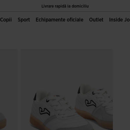
Livrare rapidă la domiciliu
Unica pagină oficială JOMA, deținută de Joma Sport S.A
Copii
Sport
Echipamente oficiale
Outlet
Inside J
Livrare rapidă la domiciliu
Unica pagină oficială JOMA, deținută de Joma Sport S.A
Livrare rapidă la domiciliu