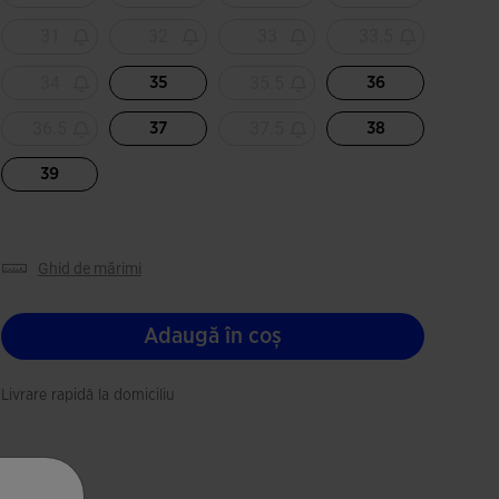
31
32
33
33.5
34
35.5
35
36
36.5
37.5
37
38
39
ghid de mărimi
Adaugă în coș
Livrare rapidă la domiciliu