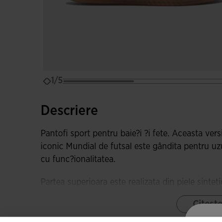
1/5
Descriere
Pantofi sport pentru baie?i ?i fete. Aceasta ver
iconic Mundial de futsal este gândita pentru uzul
cu func?ionalitatea.
Partea superioara este realizata din piele sinteti
flexibile ?i cu un finisaj de calitate. Încorporea
Citeșt
strategice care favorizeaza transpira?ia ?i ajuta