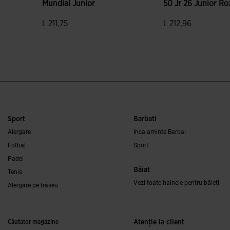
Mundial Junior
50 Jr 26 Junior Ro
Barefoot 26 Junior
Verde Fosforescent
L 211,75
L 212,96
5 din 5 evaluări ale clienților
4,5 din 5 evaluări al
Sport
Barbati
Alergare
Incalaminte Barbai
Fotbal
Sport
Padel
Băiat
Tenis
Vezi toate hainele pentru băieți
Alergare pe traseu
Căutator magazine
Atenţie la client