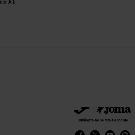
nior Alb
ri ale clienților
Urmărește-ne pe rețelele sociale