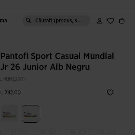
oma
Căutați (produs, stil, zonă, etc.)
Pantofi Sport Casual Mundial
Jr 26 Junior Alb Negru
JMUNS2601
L 242,00
Selectat
27
28
29
30