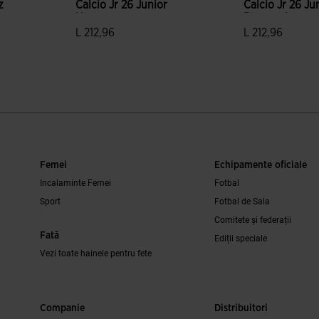
z
Calcio Jr 26 Junior
Calcio Jr 26 Ju
Negru
Bleumarin
L 212,96
L 212,96
e clienților
3,4 din 5 evaluări ale clienților
4,5 din 5 evaluă
Femei
Echipamente oficiale
Incalaminte Femei
Fotbal
Sport
Fotbal de Sala
Comitete și federații
Fată
Ediții speciale
Vezi toate hainele pentru fete
Companie
Distribuitori