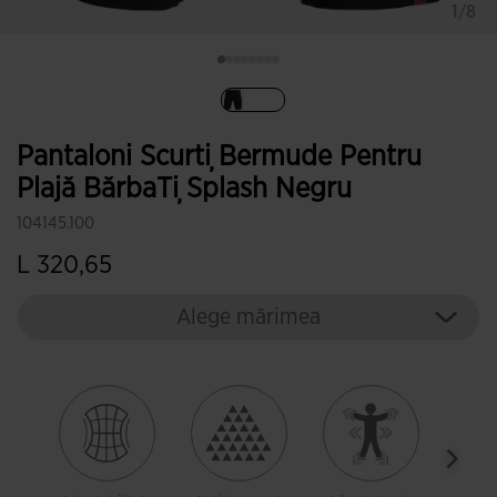
1/8
Selectat
Pantaloni Scurți Bermude Pentru
Plajă BărbaȚi Splash Negru
104145.100
L 320,65
Alege mărimea