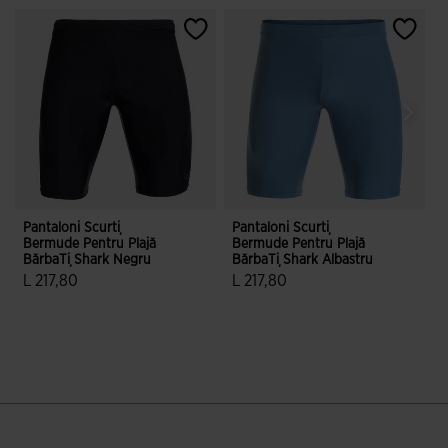
Pantaloni Scurți
Pantaloni Scurți
P
Bermude Pentru Plajă
Bermude Pentru Plajă
B
BărbaȚi Shark Negru
BărbaȚi Shark Albastru
B
B
L 217,80
L 217,80
L
3,3 din 5 evaluări ale clienților
3,8 din 5 evaluări ale clienților