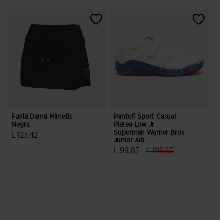
Fustă Damă Mimetic
Pantofi Sport Casual
P
Negru
Platea Low Jr
B
Superman Warner Bros
L 123,42
Junior Alb
5 din 5 evaluări ale clienților
label.price.reduced.f
label.price.to
L 99,83
L 199,65
4,1 din 5 evaluări ale clienților