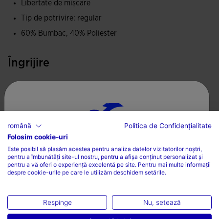
Libertate de mișcare
Tip de potrivire: regular
60% Bumbac, 40% Poliester
Îngrijire
Se poate spăla la mașină fară a depăși 30 de grade
Nu folosiți înălbitor
Nu uscați la mașină
română
Politica de Confidențialitate
Călcați la o temperatură maximă de 110 grade
Folosim cookie-uri
ALEGEȚI ȚARA ȘI LIMBA
Este posibil să plasăm acestea pentru analiza datelor vizitatorilor noștri,
Nu curățați uscat
pentru a îmbunătăți site-ul nostru, pentru a afișa conținut personalizat și
Țară
pentru a vă oferi o experiență excelentă pe site. Pentru mai multe informații
despre cookie-urile pe care le utilizăm deschidem setările.
România
Limbă
Respinge
Nu, setează
Completează-ți look-ul