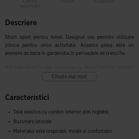
Calitate
Confort
Durabilitate
Liber
superioară
mi
Descriere
Short sport pentru femei. Designul sau permite utilizare
zilnica pentru orice activitate. Aceasta piesa este un
element de baza în garderoba în perioadele de tranzi?ie.
Are talie elastica care, împreuna cu ?nurul interior, permite
o ajustare corespunzatoare pe corp. În plus, ace?ti
Citește mai mult
pantaloni au buzunare laterale pentru a pastra bunurile
personale.
Caracteristici
Ace?ti pantaloni scur?i sunt confec?iona?i din frotir 100%
Talie elastica cu cordon interior plat reglabil.
bumbac. Unul dintre beneficiile sale este capacitatea
Buzunare laterale
ridicata de absorb?ie a transpira?iei. De asemenea, este
moale la contactul cu pielea, oferind un plus de confort.
Materialul este respirabil, moale și confortabil.