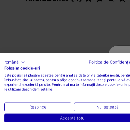
română
Politica de Confidenția
Folosim cookie-uri
Este posibil să plasăm acestea pentru analiza datelor vizitatorilor noștri, pentr
îmbunătăți site-ul nostru, pentru a afișa conținut personalizat și pentru a vă of
experiență excelentă pe site. Pentru mai multe informații despre cookie-urile 
le utilizăm deschidem setările.
Respinge
Nu, setează
Acceptă totul