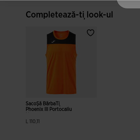
Completează-ți look-ul
SacoȘă BărbaȚi
Phoenix III Portocaliu
Negru
L 110,11
5 din 5 evaluări ale clienților