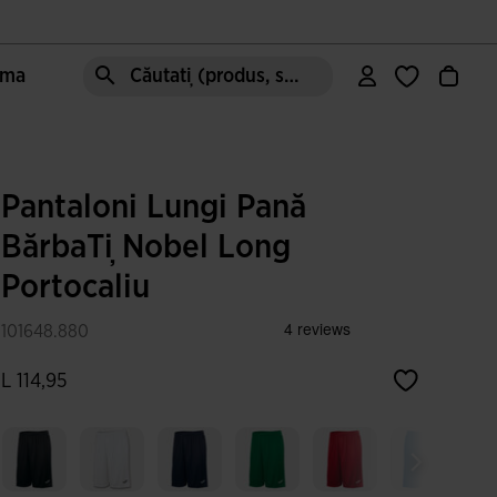
oma
Căutați (produs, stil, zonă, etc.)
Pantaloni Lungi Pană
BărbaȚi Nobel Long
Portocaliu
101648.880
L 114,95