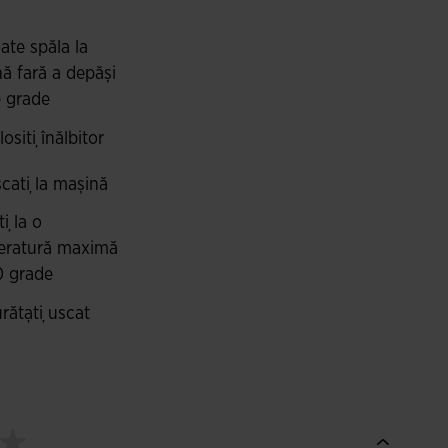
ate spăla la
ă fară a depăși
 grade
osiți înălbitor
cați la mașină
i la o
eratură maximă
0 grade
rățați uscat