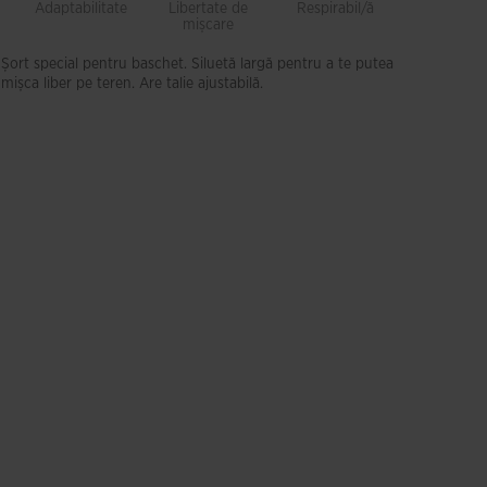
Adaptabilitate
Libertate de
Respirabil/ă
Lejeritat
mișcare
Șort special pentru baschet. Siluetă largă pentru a te putea
mișca liber pe teren. Are talie ajustabilă.