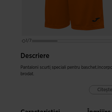
1/7
Descriere
Pantaloni scurți speciali pentru baschet.Incorpo
brodat.
Citeșt