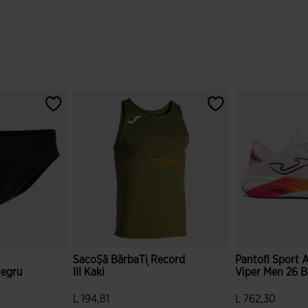
SacoȘă BărbaȚi Record
Pantofi Sport 
Negru
III Kaki
Viper Men 26 B
Alb
L 194,81
L 762,30