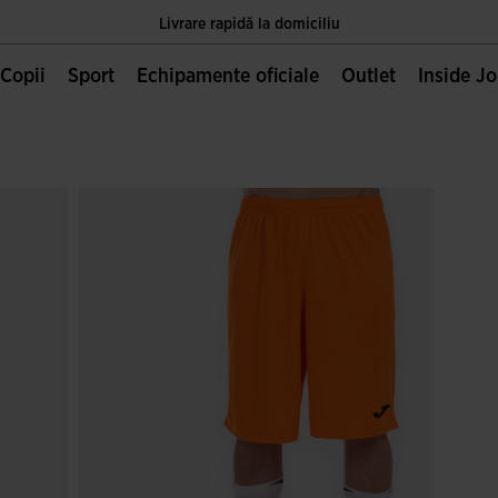
Livrare rapidă la domiciliu
Unica pagină oficială JOMA, deținută de Joma Sport S.A
Copii
Sport
Echipamente oficiale
Outlet
Inside J
Livrare rapidă la domiciliu
Unica pagină oficială JOMA, deținută de Joma Sport S.A
Livrare rapidă la domiciliu