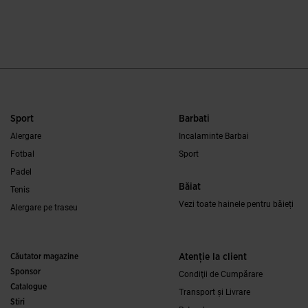
3,8 din 5 evaluări ale clienților
4,6 din 5 evaluări al
Sport
Barbati
Alergare
Incalaminte Barbai
Fotbal
Sport
Padel
Băiat
Tenis
Vezi toate hainele pentru băieți
Alergare pe traseu
Căutator magazine
Atenţie la client
Sponsor
Condiţii de Cumpărare
Catalogue
Transport și Livrare
Stiri