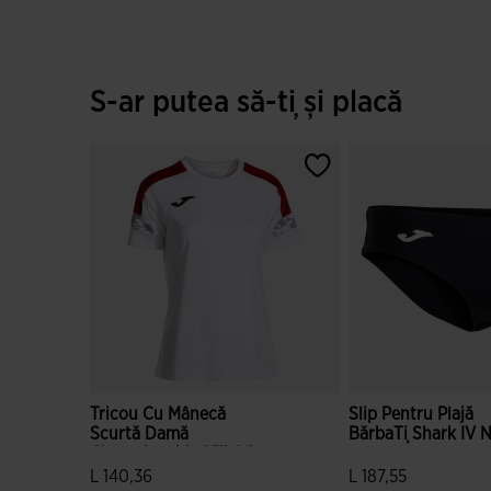
S-ar putea să-ți și placă
Tricou Cu Mânecă
Slip Pentru Plajă
Scurtă Damă
BărbaȚi Shark IV 
Championship VIII Alb
Roșu
L 140,36
L 187,55