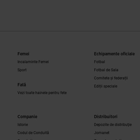
e clienților
3,1 din 5 evaluări ale clienților
5 din 5 evaluări
Femei
Echipamente oficiale
Incalaminte Femei
Fotbal
Sport
Fotbal de Sala
Comitete și federații
Fată
Ediții speciale
Vezi toate hainele pentru fete
Companie
Distribuitori
Istorie
Depozite de distribuţie
Codul de Conduită
Jomanet