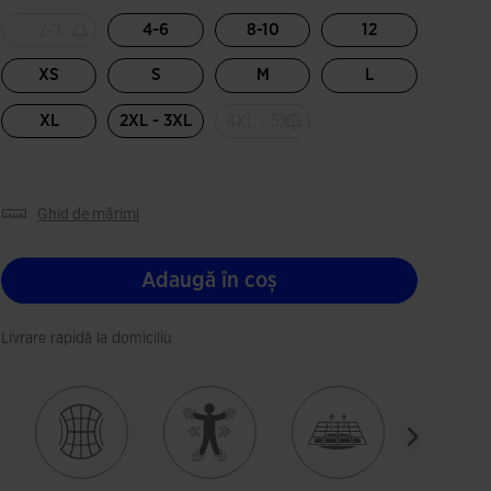
2-3
4-6
8-10
12
XS
S
M
L
4XL - 5XL
XL
2XL - 3XL
ghid de mărimi
Adaugă în coș
Livrare rapidă la domiciliu