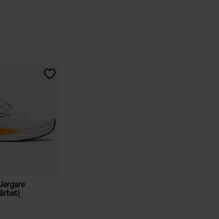
Alergare
ărbați