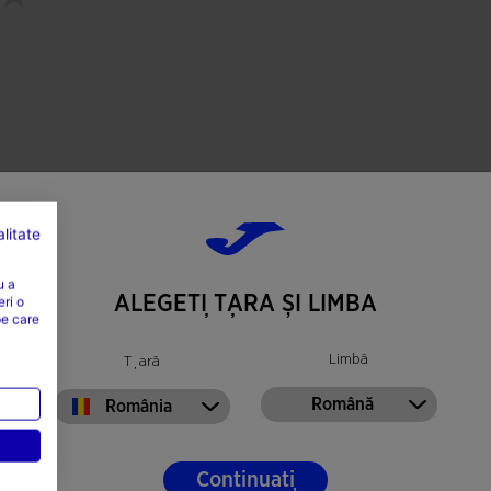
litate
u a
ALEGEȚI ȚARA ȘI LIMBA
eri o
pe care
Limbă
Țară
Română
România
Continuați