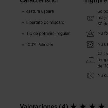
Caracteristici
Îngrijire
esătură ușoară
Se po
mașin
Libertate de mișcare
30 de
Nu fol
Tip de potrivire: regular
Nu us
100% Poliester
Călcaț
temp
de 11
Nu cu
Valoraciones (4)